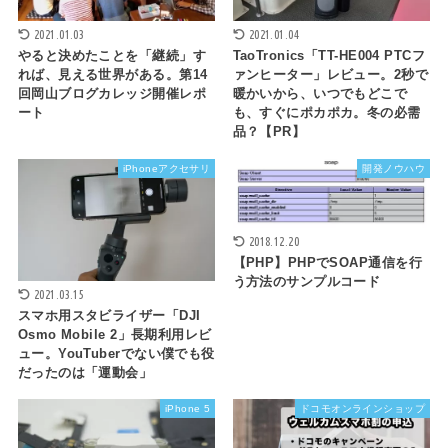
2021.01.03
2021.01.04
やると決めたことを「継続」す
TaoTronics「TT-HE004 PTCフ
れば、見える世界がある。第14
ァンヒーター」レビュー。2秒で
回岡山ブログカレッジ開催レポ
暖かいから、いつでもどこで
ート
も、すぐにポカポカ。冬の必需
品？【PR】
iPhoneアクセサリ
開発ノウハウ
2018.12.20
【PHP】PHPでSOAP通信を行
う方法のサンプルコード
2021.03.15
スマホ用スタビライザー「DJI
Osmo Mobile 2」長期利用レビ
ュー。YouTuberでない僕でも役
だったのは「運動会」
iPhone 5
ドコモオンラインショップ