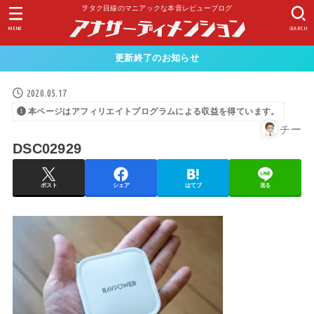
ヲタク目線のマニアックな本音レビューブログ
MENU
SEARCH
更新終了のお知らせ
2020.05.17
本ページはアフィリエイトプログラムによる収益を得ています。
チー
DSC02929
ポスト
シェア
はてブ
送る