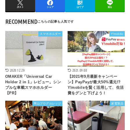
ポスト
シェア
はてブ
送る
RECOMMEND
スマホホルダー
Y!mobile
2020.12.29
2021.09.08
OMAKER「Universal Car
【2021年9月最新キャンペー
Holder 2 in 1」レビュー。シン
ン】PayPayが最大50%還元!?
プルな車載スマホホルダー
Y!mobileを賢く活用して、生活
【PR】
費をグンと下げよう！
岡山ブログカレッジ
家電製品