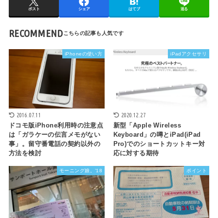
ポスト
シェア
はてブ
送る
RECOMMEND
iPhoneの使い方
iPadアクセサリ
2016.07.11
2020.12.27
ドコモ版iPhone利用時の注意点
新型「Apple Wireless
は「ガラケーの伝言メモがない
Keyboard」の噂とiPad(iPad
事」。留守番電話の契約以外の
Pro)でのショートカットキー対
方法を検討
応に対する期待
モーニング娘。’18
ポイント