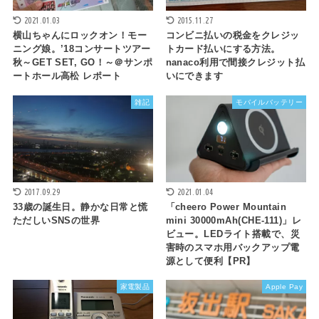
2021.01.03
2015.11.27
横山ちゃんにロックオン！モー
コンビニ払いの税金をクレジッ
ニング娘。’18コンサートツアー
トカード払いにする方法。
秋～GET SET, GO！～＠サンポ
nanaco利用で間接クレジット払
ートホール高松 レポート
いにできます
雑記
モバイルバッテリー
2017.09.29
2021.01.04
33歳の誕生日。静かな日常と慌
「cheero Power Mountain
ただしいSNSの世界
mini 30000mAh(CHE-111)」レ
ビュー。LEDライト搭載で、災
害時のスマホ用バックアップ電
源として便利【PR】
家電製品
Apple Pay