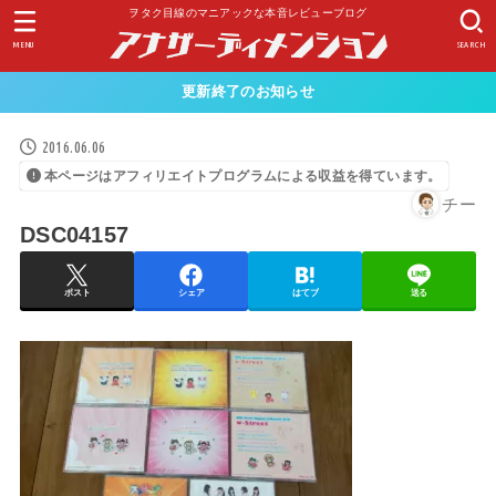
ヲタク目線のマニアックな本音レビューブログ
MENU
SEARCH
更新終了のお知らせ
2016.06.06
本ページはアフィリエイトプログラムによる収益を得ています。
チー
DSC04157
ポスト
シェア
はてブ
送る