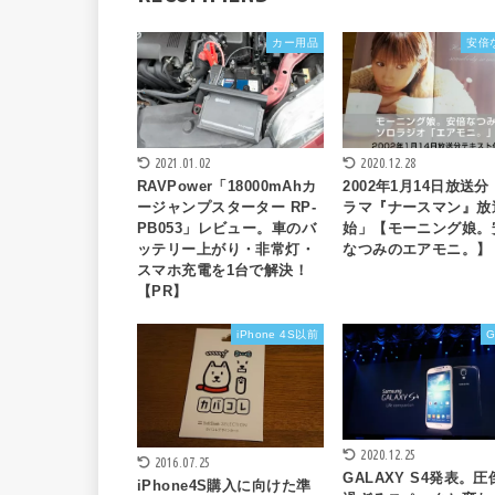
カー用品
安倍
2021.01.02
2020.12.28
RAVPower「18000mAhカ
2002年1月14日放送
ージャンプスターター RP-
ラマ『ナースマン』放
PB053」レビュー。車のバ
始」【モーニング娘。
ッテリー上がり・非常灯・
なつみのエアモニ。】
スマホ充電を1台で解決！
【PR】
iPhone 4S以前
G
2020.12.25
2016.07.25
GALAXY S4発表。圧
iPhone4S購入に向けた準