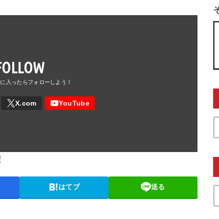
FOLLOW
！
はてブ
送る