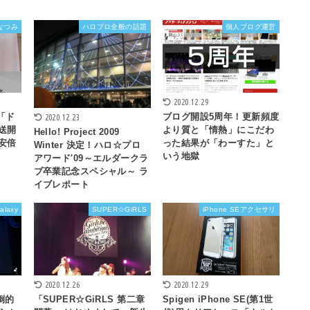
なつみ
ハロプロ全般の話題
個人ブログ運営
2020.12.29
分「ド
ブログ開設5周年！更新頻度
2020.12.23
送開
より質と「情熱」にこだわ
Hello! Project 2009
安倍
った結果が「わーすた」と
Winter 決定！ハロ☆プロ
いう地獄
アワード'09～エルダークラ
ブ卒業記念スペシャル～ ラ
イブレポート
alaxy
SUPER☆GiRLS
iPhone SEアクセサリ
2020.12.26
2020.12.29
倒的
「SUPER☆GiRLS 第二章
Spigen iPhone SE(第1世