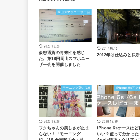
岡山スマホユーザー会
2020.12.26
2017.07.15
仮想通貨の将来性を感じ
2012年は仕込みと決
た。第18回岡山スマホユー
ザー会を開催しました
モーニング娘。’16
iPhone 6sア
2020.12.29
2020.12.29
フクちゃんの美しさが止ま
iPhone 6sケースは
らない！「モーニング
いい？使って分かった
娘。’16 全国握手会」札
Apple純正・クリア・