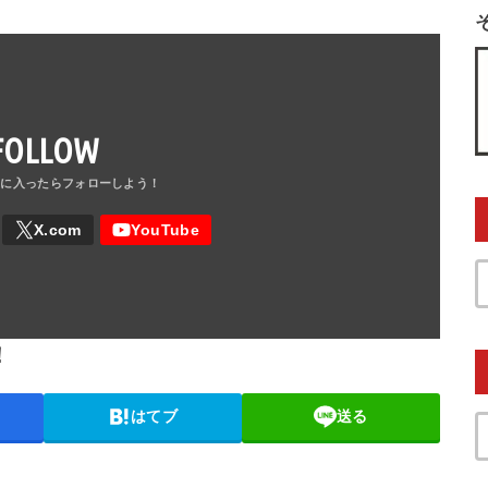
FOLLOW
！
はてブ
送る