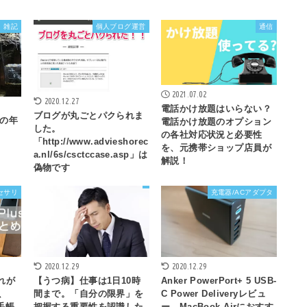
雑記
個人ブログ運営
通信
2021.07.02
2020.12.27
電話かけ放題はいらない？
ブログが丸ごとパクられま
断の年
電話かけ放題のオプション
した。
の各社対応状況と必要性
「http://www.advieshorec
を、元携帯ショップ店員が
a.nl/6s/csctccase.asp」は
解説！
偽物です
クセサリ
充電器/ACアダプタ
2020.12.29
2020.12.29
どれが
【うつ病】仕事は1日10時
Anker PowerPort+ 5 USB-
、
間まで。「自分の限界」を
C Power Deliveryレビュ
手帳
把握する重要性を認識した
ー。MacBook Airにおすす