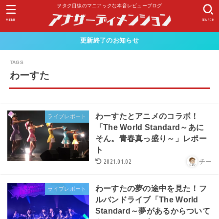
ヲタク目線のマニアックな本音レビューブログ
MENU
SEARCH
更新終了のお知らせ
わーすた
わーすたとアニメのコラボ！
ライブレポート
「The World Standard～あに
そん。青春真っ盛り～」レポー
ト
2021.01.02
チー
わーすたの夢の途中を見た！フ
ライブレポート
ルバンドライブ「The World
Standard～夢があるからついて