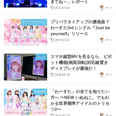
きてね～」レポート
2021.01.02
チー
プリパラタイアップの勝負曲？
ディスコグラフィ
わーすた3rdシングル『Just be
yourself』リリース
2021.01.02
チー
スマホ縦型MVを見るなら、ピボ
グッズ
ット機能(画面回転)対応縦置き
ディスプレイが最強だ！
2018.09.18
チー
「わーすた」の全てを知りたい
基礎知識
方へ 〜NEW いぬねこ。でもわ
かる世界標準アイドルのトリセ
ツ2〜
2021.03.28
チー