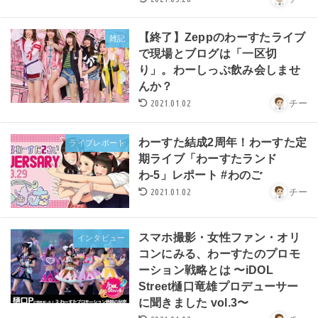
【終了】Zeppのわーすたライブ
雑記
で現場とブログは「一区切
り」。わーしっぷ飲み会しませ
んか？
2021.01.02
チー
わーすた結成2周年！わーすた定
ライブレポート
期ライブ「わーすたランド
わ-5」レポート #わのご
2021.01.02
チー
スマホ撮影・女性ファン・オリ
インタビュー
コンにみる、わーすたのプロモ
ーション戦略とは 〜iDOL
Street樋口竜雄プロデューサー
に聞きました vol.3〜