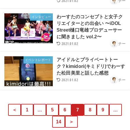
2021.01.02
チー
わーすたのコンセプトと女子ク
インタビュー
リエイターとの出会い 〜iDOL
Street樋口竜雄プロデューサー
に聞きました vol.2〜
2021.01.02
チー
アイドルとプライベートトー
イベントレポート
ク？kimidori(キミドリ)でわーす
た松田美里と話した感想
2021.01.02
チー
＜
1
…
5
6
7
8
9
…
14
＞