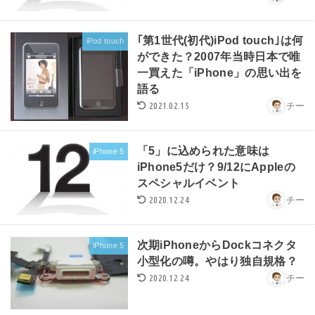
｢第1世代(初代)iPod touch｣は何
iPod touch
ができた？2007年当時日本で唯
一買えた「iPhone」の思い出を
語る
2021.02.15
チー
「5」に込められた意味は
iPhone 5
iPhone5だけ？9/12にAppleの
スペシャルイベント
2020.12.24
チー
次期iPhoneからDockコネクタ
iPhone 5
小型化の噂。やはり独自規格？
2020.12.24
チー