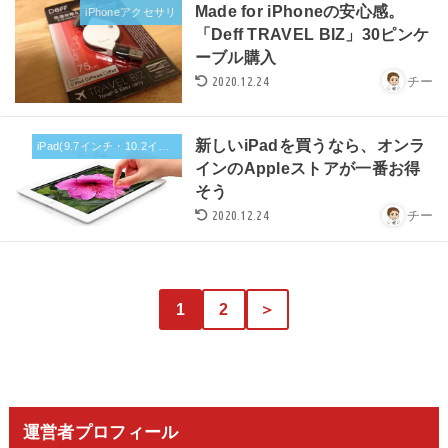
Made for iPhoneの安心感。
iPhoneアクセサリ
「Deff TRAVEL BIZ」30ピンケ
ーブル購入
2020.12.24
チー
新しいiPadを買うなら、オンラ
iPad(9.7インチ・10.2インチ)
インのAppleストアが一番お得
そう
2020.12.24
チー
1
2
＞
運営者プロフィール