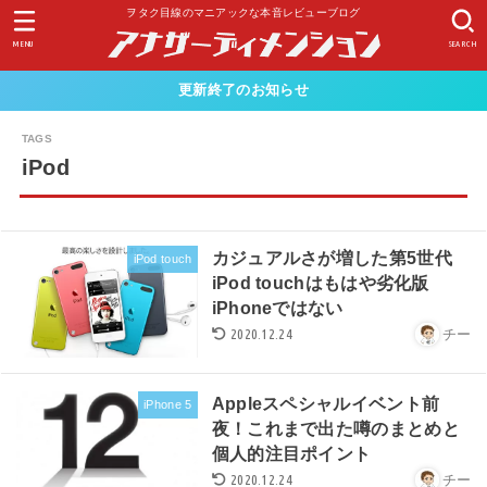
ヲタク目線のマニアックな本音レビューブログ
MENU
SEARCH
更新終了のお知らせ
iPod
カジュアルさが増した第5世代
iPod touch
iPod touchはもはや劣化版
iPhoneではない
2020.12.24
チー
Appleスペシャルイベント前
iPhone 5
夜！これまで出た噂のまとめと
個人的注目ポイント
2020.12.24
チー