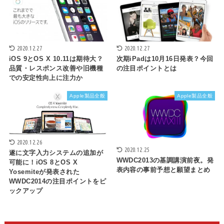
2020.12.27
2020.12.27
iOS 9とOS X 10.11は期待大？
次期iPadは10月16日発表？今回
品質・レスポンス改善や旧機種
の注目ポイントとは
での安定性向上に注力か
Apple製品全般
Apple製品全般
2020.12.26
2020.12.25
遂に文字入力システムの追加が
WWDC2013の基調講演前夜。発
可能に！iOS 8とOS X
表内容の事前予想と願望まとめ
Yosemiteが発表された
WWDC2014の注目ポイントをピ
ックアップ