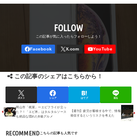
FOLLOW
この記事のシェアはこちらから！
ポスト
シェア
はてブ
送る
岡山市「梶屋」ーエビフライが立っ
【週刊】疲労が蓄積する中で、情報
た？！「エビ丼」はタルタルソース
発信するというリスクを考えた
も絶品な隠れたB級グルメ
RECOMMEND