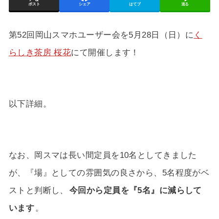
ポスト
シェア
はてブ
送る
第52回岡山スマホユーザー会を5月28日（日）に
く
らしき茶房 桜花
にて開催します！
以下詳細。
なお、岡スマは長い間定員を10名としてきました
が、『場』としての雰囲気の良さから、5名程度がベ
ストと判断し、
今回から定員を『5名』に減らして
います
。