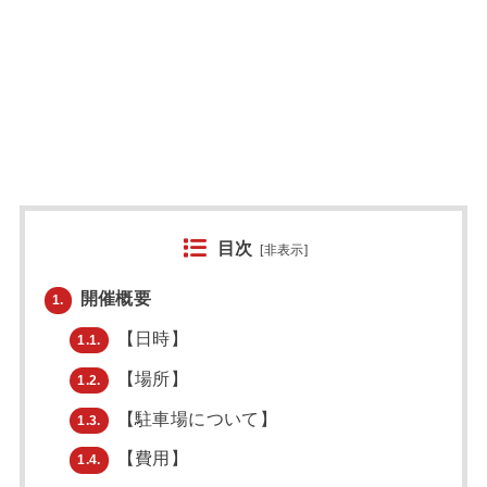
目次
[
非表示
]
開催概要
1.
【日時】
1.1.
【場所】
1.2.
【駐車場について】
1.3.
【費用】
1.4.