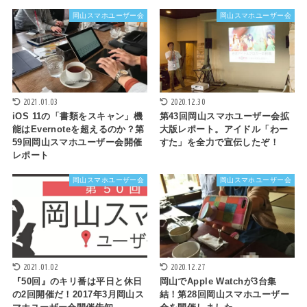
岡山スマホユーザー会
岡山スマホユーザー会
2021.01.03
2020.12.30
iOS 11の「書類をスキャン」機
第43回岡山スマホユーザー会拡
能はEvernoteを超えるのか？第
大版レポート。アイドル「わー
59回岡山スマホユーザー会開催
すた」を全力で宣伝したぞ！
レポート
岡山スマホユーザー会
岡山スマホユーザー会
2021.01.02
2020.12.27
『50回』のキリ番は平日と休日
岡山でApple Watchが3台集
の2回開催だ！2017年3月岡山ス
結！第28回岡山スマホユーザー