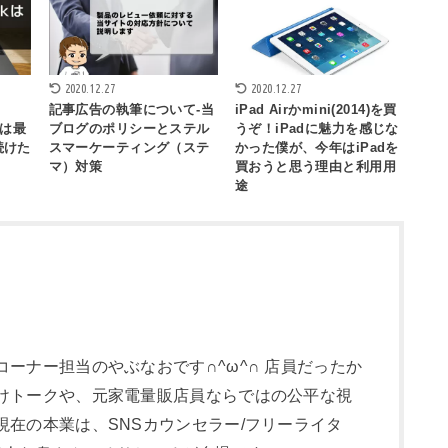
2020.12.27
2020.12.27
記事広告の執筆について-当
iPad Airかmini(2014)を買
6)は最
ブログのポリシーとステル
うぞ！iPadに魅力を感じな
続けた
スマーケーティング（ステ
かった僕が、今年はiPadを
マ）対策
買おうと思う理由と利用用
途
ーナー担当のやぶなおです∩^ω^∩ 店員だったか
けトークや、元家電量販店員ならではの公平な視
現在の本業は、SNSカウンセラー/フリーライタ