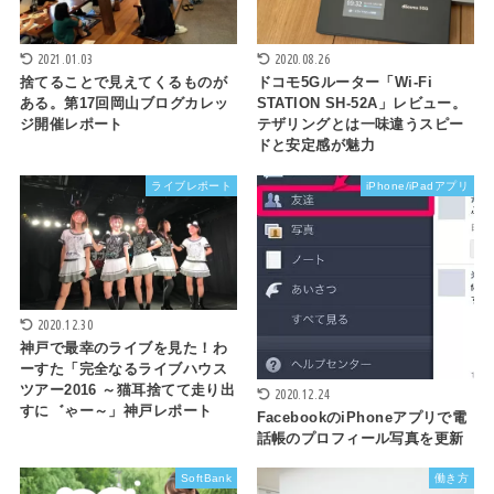
2021.01.03
2020.08.26
捨てることで見えてくるものが
ドコモ5Gルーター「Wi-Fi
ある。第17回岡山ブログカレッ
STATION SH-52A」レビュー。
ジ開催レポート
テザリングとは一味違うスピー
ドと安定感が魅力
ライブレポート
iPhone/iPadアプリ
2020.12.30
神戸で最幸のライブを見た！わ
ーすた「完全なるライブハウス
ツアー2016 ～猫耳捨てて走り出
2020.12.24
すに゛ゃー～」神戸レポート
FacebookのiPhoneアプリで電
話帳のプロフィール写真を更新
SoftBank
働き方