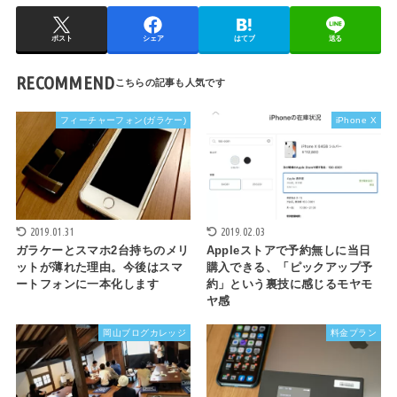
ポスト
シェア
はてブ
送る
RECOMMEND
フィーチャーフォン(ガラケー)
iPhone X
2019.01.31
2019.02.03
ガラケーとスマホ2台持ちのメリ
Appleストアで予約無しに当日
ットが薄れた理由。今後はスマ
購入できる、「ピックアップ予
ートフォンに一本化します
約」という裏技に感じるモヤモ
ヤ感
岡山ブログカレッジ
料金プラン