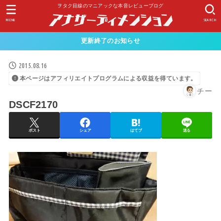
ヲタク目線のマニアックな本音レビューブログ
MENU
SEARCH
更新終了のお知らせ
2015.08.16
本ページはアフィリエイトプログラムによる収益を得ています。
チー
DSCF2170
ポスト
シェア
はてブ
送る