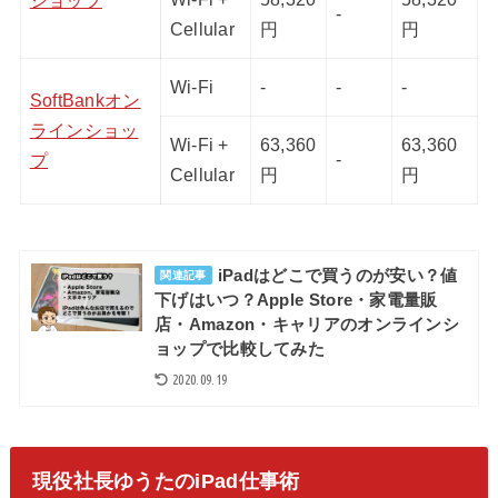
ショップ
-
Cellular
円
円
Wi-Fi
-
-
-
SoftBankオン
ラインショッ
Wi-Fi +
63,360
63,360
-
プ
Cellular
円
円
iPadはどこで買うのが安い？値
関連記事
下げはいつ？Apple Store・家電量販
店・Amazon・キャリアのオンラインシ
ョップで比較してみた
2020.09.19
現役社長ゆうたのiPad仕事術