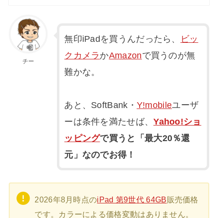
無印iPadを買うんだったら、
ビッ
クカメラ
か
Amazon
で買うのが無
チー
難かな。
あと、SoftBank・
Y!mobile
ユーザ
ーは条件を満たせば、
Yahoo!ショ
ッピング
で買うと「最大20％還
元」なのでお得！
2026年8月時点の
iPad 第9世代 64GB
販売価格
です。カラーによる価格変動はありません。