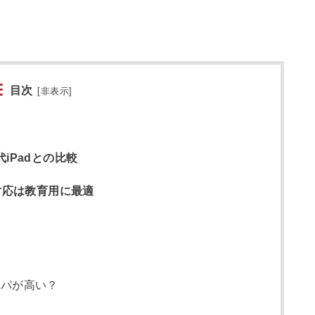
目次
[
非表示
]
世代iPadとの比較
il対応は教育用に最適
スパが高い？