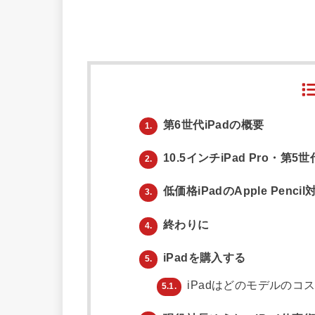
第6世代iPadの概要
1.
10.5インチiPad Pro・第5
2.
低価格iPadのApple Penc
3.
終わりに
4.
iPadを購入する
5.
iPadはどのモデルのコ
5.1.