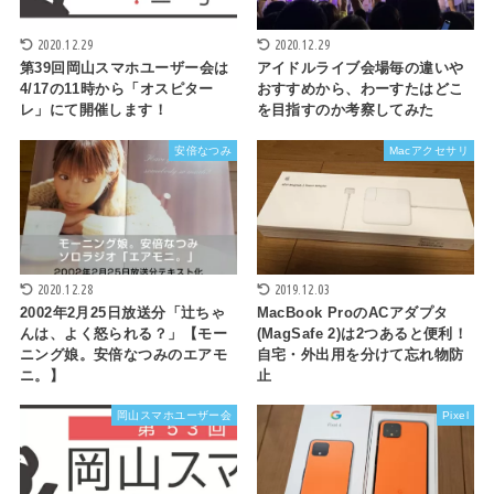
2020.12.29
2020.12.29
第39回岡山スマホユーザー会は
アイドルライブ会場毎の違いや
4/17の11時から「オスピター
おすすめから、わーすたはどこ
レ」にて開催します！
を目指すのか考察してみた
安倍なつみ
Macアクセサリ
2020.12.28
2019.12.03
2002年2月25日放送分「辻ちゃ
MacBook ProのACアダプタ
んは、よく怒られる？」【モー
(MagSafe 2)は2つあると便利！
ニング娘。安倍なつみのエアモ
自宅・外出用を分けて忘れ物防
ニ。】
止
岡山スマホユーザー会
Pixel