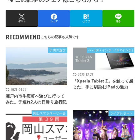
ポスト
シェア
はてブ
送る
RECOMMEND
子供の遊び
iPad(9.7インチ・10.2インチ)
2020.12.25
「Xperia Tablet Z」を触って感
じた、手に馴染むiPadの魅力
2021.04.22
瀬戸内市牛窓町へ遊びに行って
みた。子連れ2人の日帰り旅行記
岡山スマホユーザー会
ライブレポート