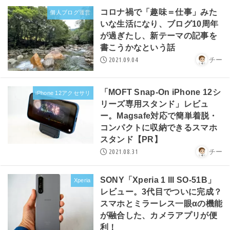
コロナ禍で「趣味＝仕事」みた
個人ブログ運営
いな生活になり、ブログ10周年
が過ぎたし、新テーマの記事を
書こうかなという話
2021.09.04
チー
「MOFT Snap-On iPhone 12シ
iPhone 12アクセサリ
リーズ専用スタンド」レビュ
ー。Magsafe対応で簡単着脱・
コンパクトに収納できるスマホ
スタンド【PR】
2021.08.31
チー
SONY「Xperia 1 III SO-51B」
Xperia
レビュー。3代目でついに完成？
スマホとミラーレス一眼αの機能
が融合した、カメラアプリが便
利！