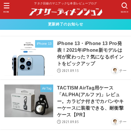
ヲタク目線のマニアックな本音レビューブログ
MENU
SEARCH
更新終了のお知らせ
iPhone 13・iPhone 13 Pro発
iPhone 13
表！2021年iPhone新モデルは
何が変わった？気になるポイン
トをピックアップ
2021.09.15
チー
TACTISM AirTag用ケース
AirTag
「ALPHA(アルファ)」レビュ
ー。カラビナ付きでカバンやキ
ーケースに装着できる、耐衝撃
ケース【PR】
2021.09.05
チー