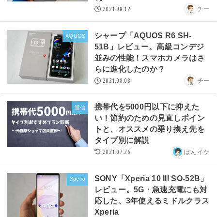
2021.08.12
チー
シャープ「AQUOS R6 SH-
AQUOS
51B」レビュー。高級コンデジ
並みの性能！スマホカメラはさ
らに進化したのか？
2021.08.08
チー
携帯代を5000円以下に抑えた
通信
い！節約のための見直しポイン
トと、オススメの乗り換え先を
タイプ別に解説
2021.07.26
ぽんイケ
SONY「Xperia 10 III SO-52B」
Xperia
レビュー。5G・急速充電にも対
応した、3年使えるミドルクラス
Xperia