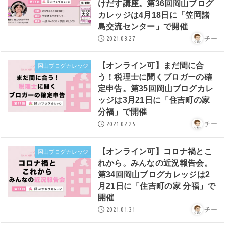
けだす講座。第36回岡山ブログ
カレッジは4月18日に「笠岡諸
島交流センター」で開催
2021.03.27
チー
【オンライン可】まだ間に合
岡山ブログカレッジ
う！税理士に聞くブロガーの確
定申告。第35回岡山ブログカレ
ッジは3月21日に「住吉町の家
分福」で開催
2021.02.25
チー
【オンライン可】コロナ禍とこ
岡山ブログカレッジ
れから。みんなの近況報告会。
第34回岡山ブログカレッジは2
月21日に「住吉町の家 分福」で
開催
2021.01.31
チー