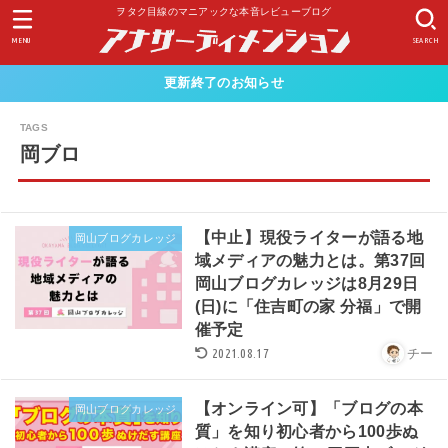
ヲタク目線のマニアックな本音レビューブログ
MENU
SEARCH
更新終了のお知らせ
岡ブロ
【中止】現役ライターが語る地
岡山ブログカレッジ
域メディアの魅力とは。第37回
岡山ブログカレッジは8月29日
(日)に「住吉町の家 分福」で開
催予定
2021.08.17
チー
【オンライン可】「ブログの本
岡山ブログカレッジ
質」を知り初心者から100歩ぬ