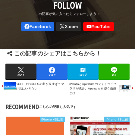
FOLLOW
この記事のシェアはこちらから！
ポスト
シェア
はてブ
送る
SUPER☆GiRLSの曲が良すぎてマ
iPhotoとApertureのフォトライブ
ジ見にいきたい
ラリが統合。Apertureを使う価値
とは
RECOMMEND
iPhone 4S以前
iPhone 4S以前