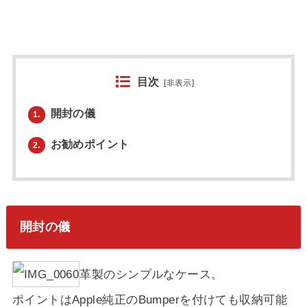
目次
[
非表示
]
開封の儀
1.
お勧めポイント
2.
開封の儀
革製のシンプルなケース。
ポイントはApple純正のBumperを付けても収納可能