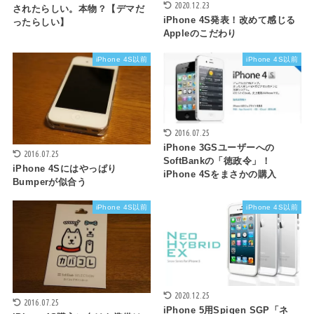
2020.12.23
されたらしい。本物？【デマだ
iPhone 4S発表！改めて感じる
ったらしい】
Appleのこだわり
iPhone 4S以前
iPhone 4S以前
2016.07.25
iPhone 3GSユーザーへの
2016.07.25
SoftBankの「徳政令」！
iPhone 4Sにはやっぱり
iPhone 4Sをまさかの購入
Bumperが似合う
iPhone 4S以前
iPhone 4S以前
2020.12.25
2016.07.25
iPhone 5用Spigen SGP「ネ