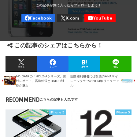
この記事のシェアはこちらから！
ポスト
シェア
はてブ
送る
I-O DATAの「HDL2-Aシリーズ」開
国際線利用者には改悪のANAマイ
封レポート。高速転送とRAID 1対
レージクラブの2013年リニューア
応が魅力
ル
RECOMMEND
iPhone 5
iPhone 5