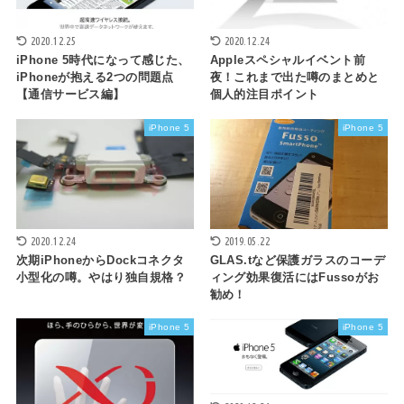
2020.12.25
2020.12.24
iPhone 5時代になって感じた、
Appleスペシャルイベント前
iPhoneが抱える2つの問題点
夜！これまで出た噂のまとめと
【通信サービス編】
個人的注目ポイント
iPhone 5
iPhone 5
2020.12.24
2019.05.22
次期iPhoneからDockコネクタ
GLAS.tなど保護ガラスのコーデ
小型化の噂。やはり独自規格？
ィング効果復活にはFussoがお
勧め！
iPhone 5
iPhone 5