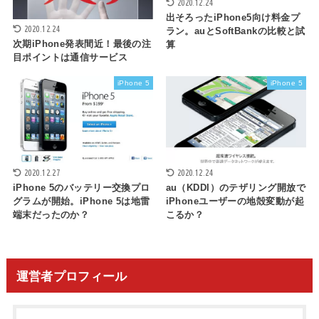
2020.12.24
出そろったiPhone5向け料金プ
2020.12.24
ラン。auとSoftBankの比較と試
次期iPhone発表間近！最後の注
算
目ポイントは通信サービス
iPhone 5
iPhone 5
2020.12.27
2020.12.24
iPhone 5のバッテリー交換プロ
au（KDDI）のテザリング開放で
グラムが開始。iPhone 5は地雷
iPhoneユーザーの地殻変動が起
端末だったのか？
こるか？
運営者プロフィール