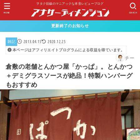
ヲタク目線のマニアックな本音レビューブログ
MENU
SEARCH
更新終了のお知らせ
2013.04.15
2020.12.25
雑記
本ページはアフィリエイトプログラムによる収益を得ています。
チー
倉敷の老舗とんかつ屋「かっぱ」。とんかつ
＋デミグラスソースが絶品！特製ハンバーグ
もおすすめ