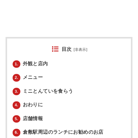
目次
[
非表示
]
外観と店内
1.
メニュー
2.
ミニとんていを食らう
3.
おわりに
4.
店舗情報
5.
倉敷駅周辺のランチにお勧めのお店
6.