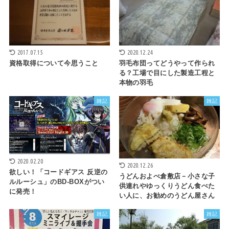
2017.07.15
2020.12.24
資格取得について今思うこと
羽毛布団ってどうやって作られ
る？工場で目にした製造工程と
本物の羽毛
雑記
雑記
2020.02.20
2020.12.26
欲しい！「コードギアス 反逆の
うどんおよべ倉敷店－小さな子
ルルーシュ」のBD-BOXがつい
供連れやゆっくりうどん食べた
に発売！
い人に、お勧めのうどん屋さん
雑記
雑記