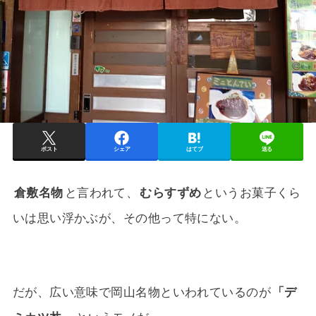
ポスト
シェア
はてブ
送る
倉敷名物
と言われて、
むらすずめ
というお菓子くら
いは思い浮かぶが、その他って特にない。
だが、広い意味で岡山名物といわれているのが
「デ