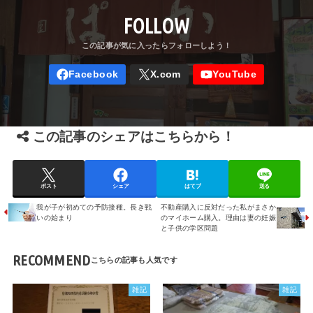
FOLLOW
この記事のシェアはこちらから！
ポスト
シェア
はてブ
送る
我が子が初めての予防接種。長き戦
不動産購入に反対だった私がまさか
いの始まり
のマイホーム購入。理由は妻の妊娠
と子供の学区問題
RECOMMEND
雑記
雑記