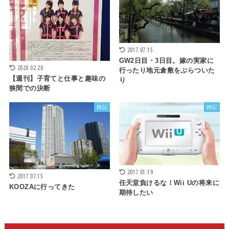
2017.07.15
GW2日目・3日目。嫁の実家に
2020.02.20
行ったり地元倉敷をぶらついた
【週刊】子育てと仕事と趣味の
り
狭間での決断
雑記
雑記
2017.01.19
2017.07.15
任天堂負けるな！Wii Uの将来に
KOOZAに行ってきた
期待したい