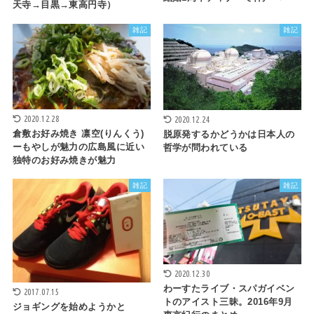
天寺→目黒→東高円寺）
雑記
雑記
2020.12.28
2020.12.24
倉敷お好み焼き 凛空(りんくう)
脱原発するかどうかは日本人の
ーもやしが魅力の広島風に近い
哲学が問われている
独特のお好み焼きが魅力
雑記
雑記
2020.12.30
わーすたライブ・スパガイベン
2017.07.15
トのアイスト三昧。2016年9月
ジョギングを始めようかと