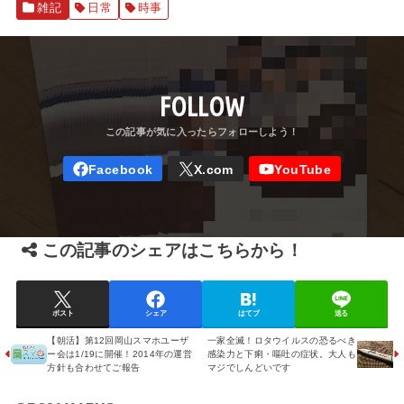
雑記
日常
時事
FOLLOW
この記事のシェアはこちらから！
ポスト
シェア
はてブ
送る
【朝活】第12回岡山スマホユーザ
一家全滅！ロタウイルスの恐るべき
ー会は1/19に開催！2014年の運営
感染力と下痢・嘔吐の症状。大人も
方針も合わせてご報告
マジでしんどいです