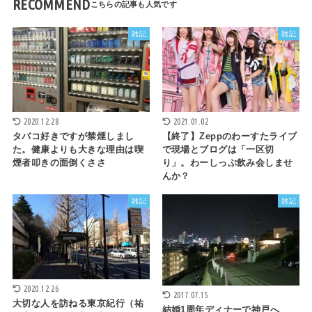
RECOMMEND
雑記
雑記
2020.12.28
2021.01.02
タバコ好きですが禁煙しまし
【終了】Zeppのわーすたライブ
た。健康よりも大きな理由は喫
で現場とブログは「一区切
煙者叩きの面倒くささ
り」。わーしっぷ飲み会しませ
んか？
雑記
雑記
2020.12.26
2017.07.15
大切な人を訪ねる東京紀行（祐
結婚1周年ディナーで神戸へ