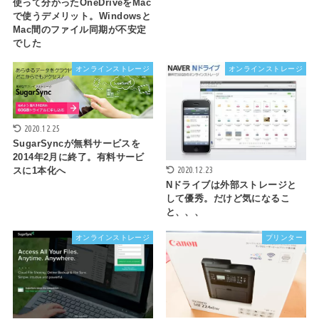
使って分かったOneDriveをMac
で使うデメリット。Windowsと
Mac間のファイル同期が不安定
でした
オンラインストレージ
オンラインストレージ
2020.12.25
SugarSyncが無料サービスを
2014年2月に終了。有料サービ
2020.12.23
スに1本化へ
Nドライブは外部ストレージと
して優秀。だけど気になるこ
と、、、
オンラインストレージ
プリンター