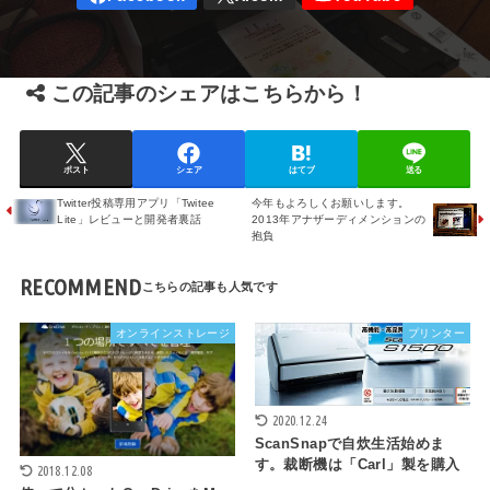
この記事のシェアはこちらから！
ポスト
シェア
はてブ
送る
Twitter投稿専用アプリ「Twitee
今年もよろしくお願いします。
Lite」レビューと開発者裏話
2013年アナザーディメンションの
抱負
RECOMMEND
オンラインストレージ
プリンター
2020.12.24
ScanSnapで自炊生活始めま
す。裁断機は「Carl」製を購入
2018.12.08