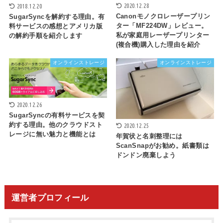
2020.12.28
2018.12.20
Canonモノクロレーザープリン
SugarSyncを解約する理由。有
ター「MF224DW」レビュー。
料サービスの感想とアメリカ版
私が家庭用レーザープリンター
の解約手順を紹介します
(複合機)購入した理由を紹介
オンラインストレージ
オンラインストレージ
2020.12.26
SugarSyncの有料サービスを契
約する理由。他のクラウドスト
2020.12.25
レージに無い魅力と機能とは
年賀状と名刺整理には
ScanSnapがお勧め。紙書類は
ドンドン廃棄しよう
運営者プロフィール