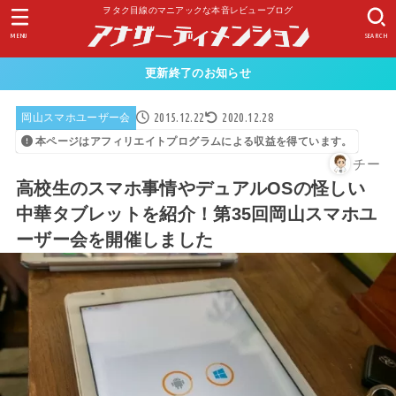
ヲタク目線のマニアックな本音レビューブログ
MENU
SEARCH
更新終了のお知らせ
2015.12.22
2020.12.28
岡山スマホユーザー会
本ページはアフィリエイトプログラムによる収益を得ています。
チー
高校生のスマホ事情やデュアルOSの怪しい
中華タブレットを紹介！第35回岡山スマホユ
ーザー会を開催しました