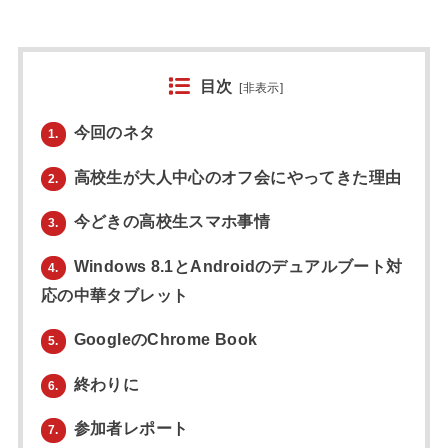
目次
[
非表示
]
今回のネタ
1.
高校生が大人中心のオフ会にやってきた理由
2.
今どきの高校生スマホ事情
3.
Windows 8.1とAndroidのデュアルブート対
4.
応の中華タブレット
GoogleのChrome Book
5.
終わりに
6.
参加者レポート
7.