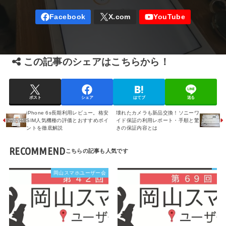
この記事のシェアはこちらから！
ポスト
シェア
はてブ
送る
iPhone 6s長期利用レビュー。格安
壊れたカメラも新品交換！ソニーワ
SIM人気機種の評価とおすすめポイ
イド保証の利用レポート・手順と驚
ントを徹底解説
きの保証内容とは
RECOMMEND
岡山スマホユーザー会