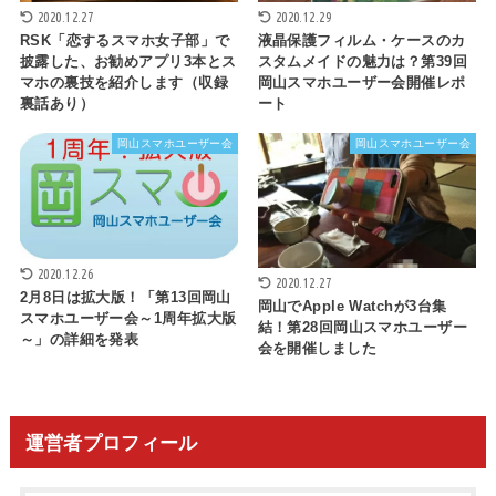
2020.12.27
2020.12.29
RSK「恋するスマホ女子部」で
液晶保護フィルム・ケースのカ
披露した、お勧めアプリ3本とス
スタムメイドの魅力は？第39回
マホの裏技を紹介します（収録
岡山スマホユーザー会開催レポ
裏話あり）
ート
岡山スマホユーザー会
岡山スマホユーザー会
2020.12.26
2020.12.27
2月8日は拡大版！「第13回岡山
岡山でApple Watchが3台集
スマホユーザー会～1周年拡大版
結！第28回岡山スマホユーザー
～」の詳細を発表
会を開催しました
運営者プロフィール