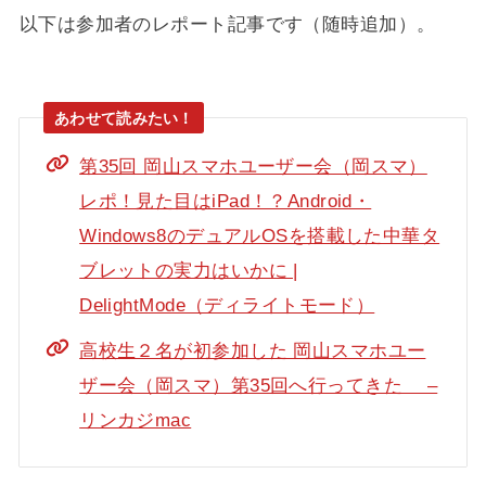
以下は参加者のレポート記事です（随時追加）。
第35回 岡山スマホユーザー会（岡スマ）
レポ！見た目はiPad！？Android・
Windows8のデュアルOSを搭載した中華タ
ブレットの実力はいかに |
DelightMode（ディライトモード）
高校生２名が初参加した 岡山スマホユー
ザー会（岡スマ）第35回へ行ってきた –
リンカジmac