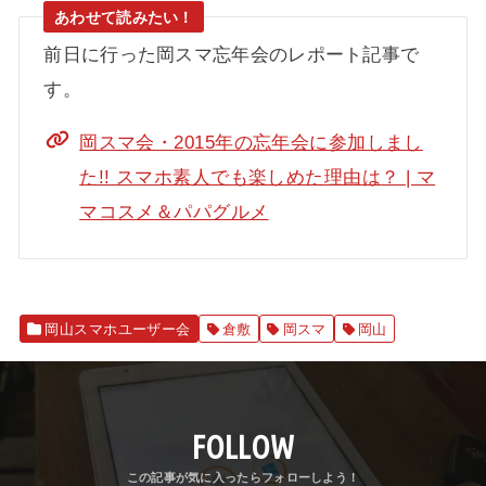
前日に行った岡スマ忘年会のレポート記事で
す。
岡スマ会・2015年の忘年会に参加しまし
た!! スマホ素人でも楽しめた理由は？ | マ
マコスメ＆パパグルメ
岡山スマホユーザー会
倉敷
岡スマ
岡山
FOLLOW