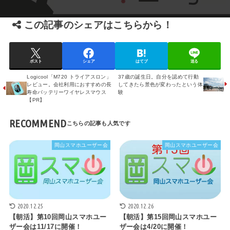
この記事のシェアはこちらから！
ポスト
シェア
はてブ
送る
Logicool「M720 トライアスロン」
37歳の誕生日。自分を認めて行動
レビュー。会社利用におすすめの長
してきたら景色が変わったという体
寿命バッテリーワイヤレスマウス
験
【PR】
RECOMMEND
岡山スマホユーザー会
岡山スマホユーザー会
2020.12.25
2020.12.26
【朝活】第10回岡山スマホユー
【朝活】第15回岡山スマホユー
ザー会は11/17に開催！
ザー会は4/20に開催！