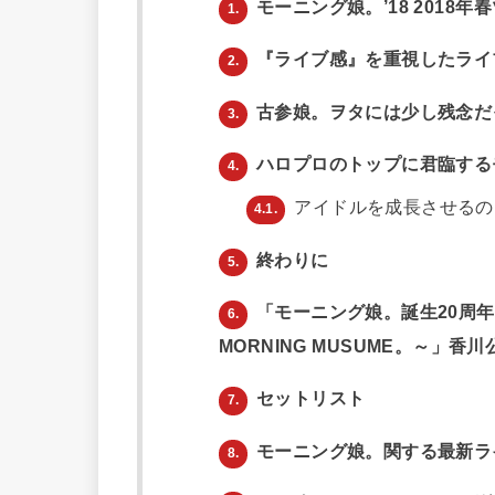
モーニング娘。’18 2018年
1.
『ライブ感』を重視したライ
2.
古参娘。ヲタには少し残念だ
3.
ハロプロのトップに君臨する
4.
アイドルを成長させるの
4.1.
終わりに
5.
「モーニング娘。誕生20周年記
6.
MORNING MUSUME。～」香
セットリスト
7.
モーニング娘。関する最新ラ
8.