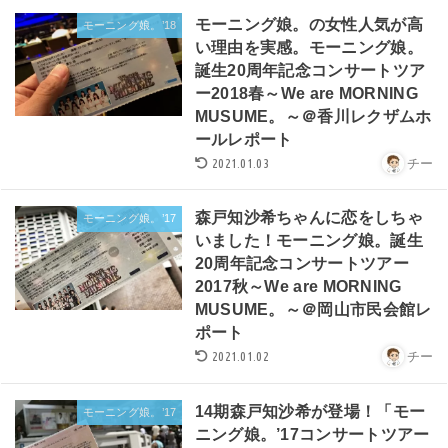
モーニング娘。の女性人気が高
モーニング娘。’18
い理由を実感。モーニング娘。
誕生20周年記念コンサートツア
ー2018春～We are MORNING
MUSUME。～＠香川レクザムホ
ールレポート
2021.01.03
チー
森戸知沙希ちゃんに恋をしちゃ
モーニング娘。’17
いました！モーニング娘。誕生
20周年記念コンサートツアー
2017秋～We are MORNING
MUSUME。～＠岡山市民会館レ
ポート
2021.01.02
チー
14期森戸知沙希が登場！「モー
モーニング娘。’17
ニング娘。’17コンサートツアー