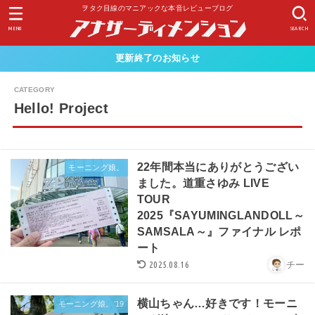
ヲタク目線のマニアックな本音レビューブログ
MENU
SEARCH
更新終了のお知らせ
Hello! Project
22年間本当にありがとうござい
モーニング娘。
ました。道重さゆみ LIVE
TOUR
2025『SAYUMINGLANDOLL～
SAMSALA～』ファイナル レポ
ート
2025.08.16
チー
横山ちゃん…好きです！モーニ
モーニング娘。’19