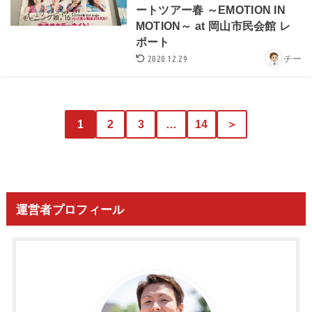
ートツアー春 ～EMOTION IN
MOTION～ at 岡山市民会館 レ
ポート
2020.12.29
チー
1
2
3
…
14
＞
運営者プロフィール