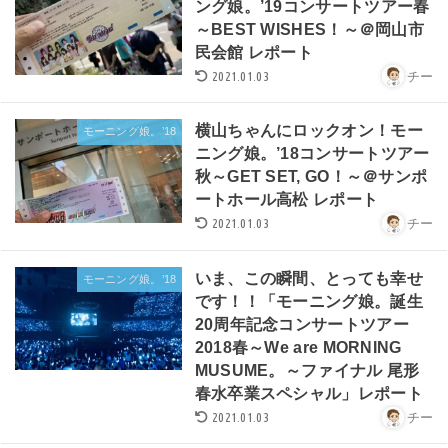
ング娘。’19コンサートツアー春
～BEST WISHES！～＠岡山市
民会館 レポート
2021.01.03
チー
横山ちゃんにロックオン！モー
モーニング娘。’18
ニング娘。’18コンサートツアー
秋～GET SET, GO！～＠サンポ
ートホール高松 レポート
2021.01.03
チー
いま、この瞬間、とっても幸せ
モーニング娘。’18
です！！「モーニング娘。誕生
20周年記念コンサートツアー
2018春～We are MORNING
MUSUME。～ファイナル 尾形
春水卒業スペシャル」レポート
2021.01.03
チー