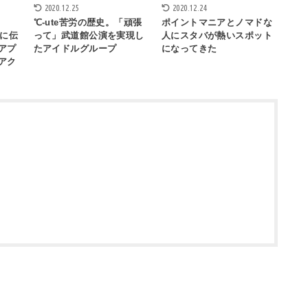
2020.12.25
2020.12.24
】
℃-ute苦労の歴史。「頑張
ポイントマニアとノマドな
方に伝
って」武道館公演を実現し
人にスタバが熱いスポット
アプ
たアイドルグループ
になってきた
アク