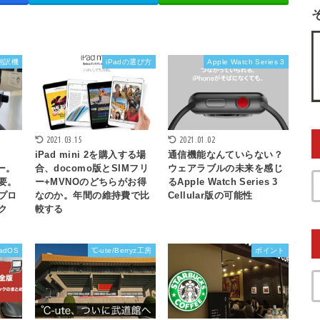
翻訳機
iPadの選び方
Apple Watch Series 3
2021.03.15
2021.01.02
iPad mini 2を購入する場
通信機能なんていらない？
ュー。
合、docomo版とSIMフリ
ウェアラブルの未来を感じ
要。
ー+MVNOのどちらがお得
るApple Watch Series 3
プロ
なのか。年間の維持費で比
Cellular版の可能性
ク
較する
PadOS
℃-ute/Berryz工房
ポイント