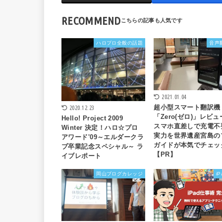
RECOMMEND
ハロプロ全般の話題
音声
2021.01.04
超小型スマート翻訳機
2020.12.23
「Zero(ゼロ)」レビ
Hello! Project 2009
スマホ直差しで充電不
Winter 決定！ハロ☆プロ
実力を世界遺産宮島の
アワード'09～エルダークラ
ガイドが本気でチェッ
ブ卒業記念スペシャル～ ラ
【PR】
イブレポート
岡山ブログカレッジ
i