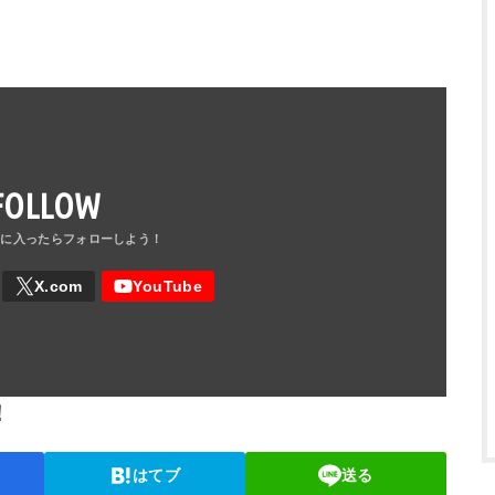
FOLLOW
！
はてブ
送る