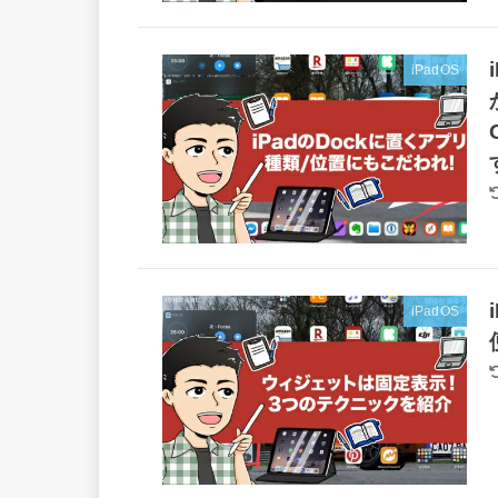
iPadOS
iPadOS