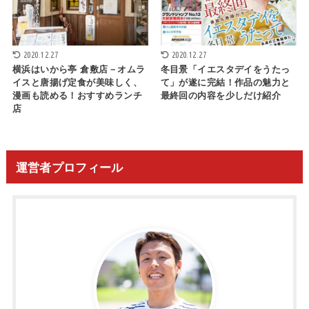
2020.12.27
2020.12.27
横浜はいから亭 倉敷店－オムラ
冬目景「イエスタデイをうたっ
イスと唐揚げ定食が美味しく、
て」が遂に完結！作品の魅力と
漫画も読める！おすすめランチ
最終回の内容を少しだけ紹介
店
運営者プロフィール