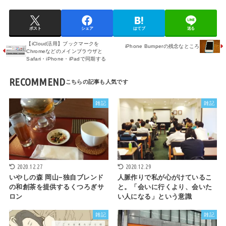
ポスト
シェア
はてブ
送る
【iCloud活用】ブックマークを
iPhone Bumperの残念なところ
Chromeなどのメインブラウザと
Safari・iPhone・iPadで同期する
RECOMMEND
雑記
雑記
2020.12.27
2020.12.29
いやしの森 岡山−独自ブレンド
人脈作りで私が心がけているこ
の和創茶を提供するくつろぎサ
と。「会いに行くより、会いた
ロン
い人になる」という意識
雑記
雑記