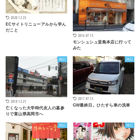
2020.12.23
ECサイトリニューアルから学ん
だこと
2016.07.15
モンシュシュ堂島本店に行って
みた
雑記
雑記
2017.07.15
2018.12.21
GW最終日。ひたすら車の洗車
亡くなった大学時代友人の墓参
りで富山県高岡市へ
雑記
雑記