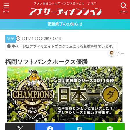
ヲタク目線のマニアックな本音レビューブログ
MENU
SEARCH
更新終了のお知らせ
2011.11.20
2017.07.15
雑記
本ページはアフィリエイトプログラムによる収益を得ています。
チー
福岡ソフトバンクホークス優勝