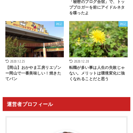
「秘密のブログ合宿」で、トッ
プブロガーを前にアイドルネタ
を喋ったよ
雑記
雑記
2020.12.25
2020.12.28
【岡山】おかやま工房リエゾン
転職が多い事は人生の失敗じゃ
ー岡山で一番美味しい！焼きた
ない。メリットは環境変化に強
てパン
くなれることだと思う
運営者プロフィール