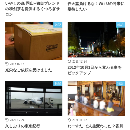
いやしの森 岡山−独自ブレンド
任天堂負けるな！Wii Uの将来に
の和創茶を提供するくつろぎサ
期待したい
ロン
雑記
雑記
2020.12.24
2017.07.15
2012年10月1日から変わる事を
光栄なご依頼を受けました
ピックアップ
雑記
雑記
2020.12.24
2021.01.02
久しぶりの東京紀行
わーすた で人生変わった？香川