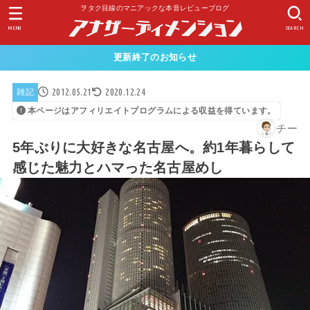
ヲタク目線のマニアックな本音レビューブログ
MENU
SEARCH
更新終了のお知らせ
2012.05.21
2020.12.24
雑記
本ページはアフィリエイトプログラムによる収益を得ています。
チー
5年ぶりに大好きな名古屋へ。約1年暮らして
感じた魅力とハマった名古屋めし