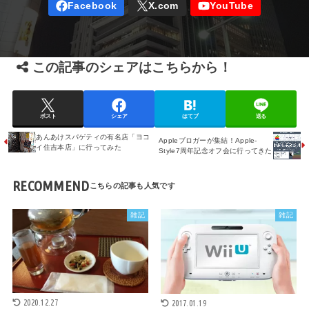
この記事のシェアはこちらから！
ポスト
シェア
はてブ
送る
あんあけスパゲティの有名店「ヨコ
Appleブロガーが集結！Apple-
イ住吉本店」に行ってみた
Style7周年記念オフ会に行ってきた
RECOMMEND
雑記
雑記
2020.12.27
2017.01.19