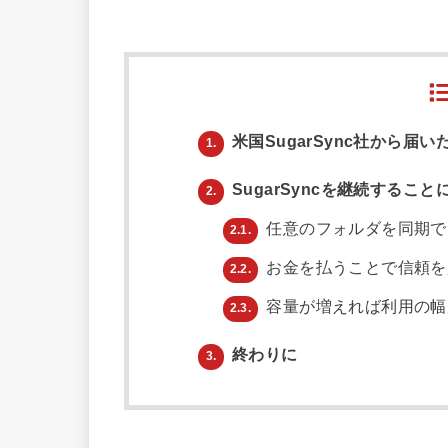
米国SugarSync社から届い
1.
SugarSyncを継続するこ
2.
任意のフォルダを同期で
2.1.
お金を払うことで信頼を
2.2.
容量が増えれば利用の幅
2.3.
終わりに
3.