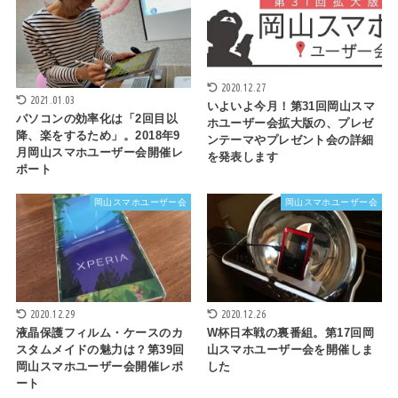
2020.12.27
2021.01.03
いよいよ今月！第31回岡山スマ
パソコンの効率化は「2回目以
ホユーザー会拡大版の、プレゼ
降、楽をするため」。2018年9
ンテーマやプレゼント会の詳細
月岡山スマホユーザー会開催レ
を発表します
ポート
岡山スマホユーザー会
岡山スマホユーザー会
2020.12.29
2020.12.26
液晶保護フィルム・ケースのカ
W杯日本戦の裏番組。第17回岡
スタムメイドの魅力は？第39回
山スマホユーザー会を開催しま
岡山スマホユーザー会開催レポ
した
ート