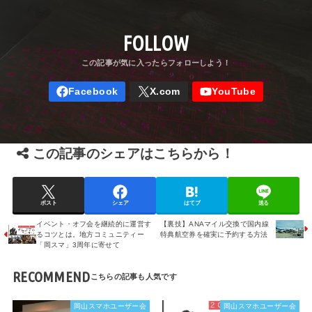
FOLLOW
この記事のシェアはこちらから！
ポスト
シェア
はてブ
送る
イベント・オフ会を継続的に運営す
【裏技】ANAマイル交換で国内線
るコツとは。地方コミュニティー
特典航空券を確実に予約する方法
「岡スマ」3周年に寄せて
RECOMMEND
岡山スマホユーザー会
岡山スマホユーザー会