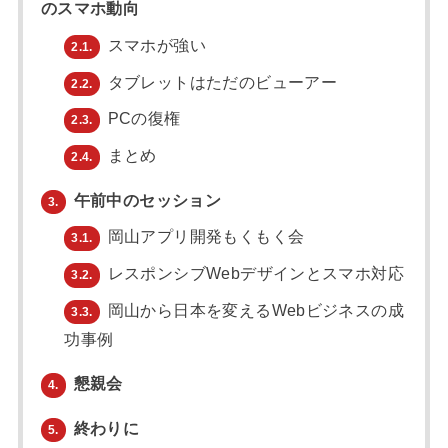
のスマホ動向
スマホが強い
2.1.
タブレットはただのビューアー
2.2.
PCの復権
2.3.
まとめ
2.4.
午前中のセッション
3.
岡山アプリ開発もくもく会
3.1.
レスポンシブWebデザインとスマホ対応
3.2.
岡山から日本を変えるWebビジネスの成
3.3.
功事例
懇親会
4.
終わりに
5.