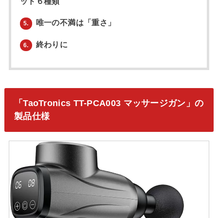
ッド６種類
唯一の不満は「重さ」
5.
終わりに
6.
「TaoTronics TT-PCA003 マッサージガン」の
製品仕様