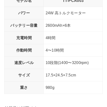
モデル名
TT-PCA003
パワー
24W 高トルクモーター
バッテリー容量
2600mAh×6本
充電時間
4時間
作動時間
4〜10時間
速度レベル
10段階(1400〜3200rpm)
サイズ
17.5×24.5×7.5cm
重さ
980g