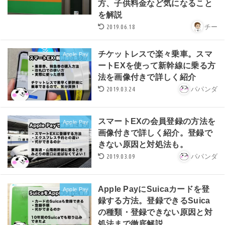
方、子供料金など気になること
を解説
2019.06.18
チー
チケットレスで楽々乗車。スマ
Apple Pay
ートEXを使って新幹線に乗る方
法を画像付きで詳しく紹介
2019.03.24
パパンダ
スマートEXの会員登録の方法を
Apple Pay
画像付きで詳しく紹介。登録で
きない原因と対処法も。
2019.03.09
パパンダ
Apple PayにSuicaカードを登
Apple Pay
録する方法。登録できるSuica
の種類・登録できない原因と対
処法まで徹底解説