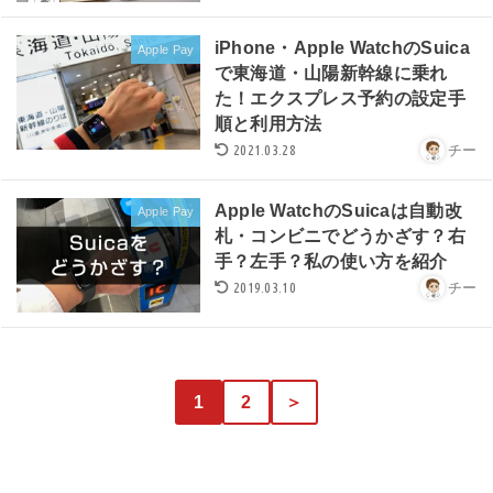
iPhone・Apple WatchのSuica
Apple Pay
で東海道・山陽新幹線に乗れ
た！エクスプレス予約の設定手
順と利用方法
2021.03.28
チー
Apple WatchのSuicaは自動改
Apple Pay
札・コンビニでどうかざす？右
手？左手？私の使い方を紹介
2019.03.10
チー
1
2
＞