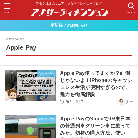
ヲタク目線のマニアックな本音レビューブログ
MENU
SEARCH
更新終了のお知らせ
Apple Pay
Apple Pay使ってますか？面倒
Apple Pay
じゃないよ！iPhoneのキャッシ
ュレス生活が便利すぎるので、
魅力を徹底解説
2021.12.17
チー
Apple PayのSuicaでJR東日本
Apple Pay
の普通列車グリーン車に乗って
みた。切符の購入方法、使い