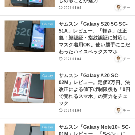
しめることが魅力
2021.01.04
チー
サムスン「Galaxy S20 5G SC-
Galaxy
51A」レビュー。「軽さ」は正
義！顔認証・指紋認証に対応し
マスク着用OK。使い勝手にこだ
わったハイスペックスマホ
2021.01.04
チー
サムスン「Galaxy A20 SC-
Galaxy
02M」レビュー。定価2万円、法
改正による値下げ制限後も「0円
で売れるスマホ」の実力をチェ
ック
2021.01.04
チー
サムスン「Galaxy Note10+ SC-
Galaxy
01M」レビュー。「Sペン」に