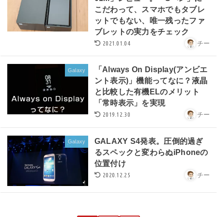
こだわって、スマホでもタブレ
ットでもない、唯一残ったファ
ブレットの実力をチェック
2021.01.04
チー
「Always On Display(アンビエ
Galaxy
ント表示)」機能ってなに？液晶
と比較した有機ELのメリット
「常時表示」を実現
2019.12.30
チー
GALAXY S4発表。圧倒的過ぎ
Galaxy
るスペックと変わらぬiPhoneの
位置付け
2020.12.25
チー