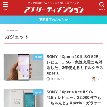
ヲタク目線のマニアックな本音レビューブログ
MENU
SEARCH
更新終了のお知らせ
ガジェット
SONY「Xperia 10 III SO-52B」
Xperia
レビュー。5G・急速充電にも対
応した、3年使えるミドルクラス
Xperia
2021.07.19
チー
SONY「Xperia Ace II SO-
Xperia
41B」レビュー。22,000円でも
「ちゃんと」Xperia！ガラケー