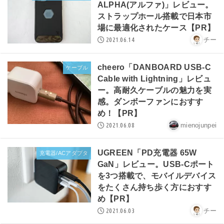
ALPHA(アルファ)」レビュー。
ストラップホール搭載で日本市
場に最適化されたケース【PR】
2021.06.14
チー
cheero「DANBOARD USB-C
ケーブル
Cable with Lightning」レビュ
ー。高耐久ケーブルの魅力を実
感。ダンボーファンにおすす
め！【PR】
2021.06.08
mienojunpei
UGREEN「PD充電器 65W
充電器/ACアダプタ
GaN」レビュー。USB-Cポート
を3つ搭載で、モバイルデバイス
をたくさん持ち歩く方におすす
め【PR】
2021.06.03
チー