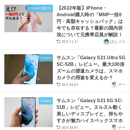
【2022年版】iPhone・
iPhoneの選び方
Android購入時の「MNP一括0
円・高額キャッシュバック」は
今でも存在する？最新の国内状
況について元携帯店員が解説！
2021.12.31
ぽんイケ
サムスン「Galaxy S21 Ultra 5G
Galaxy
SC-52B」レビュー。最大100倍
ズームの望遠カメラは、スマホ
カメラの用途を変えるか？
2021.06.01
チー
サムスン「Galaxy S21 5G SC-
Galaxy
51B」レビュー。ヌルヌル動く
美しいディスプレイと、持ちや
すさが魅力ハイスペックスマホ
2021.06.01
チー