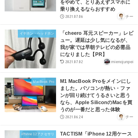
をやめて、とりあえずスマホに
乗り換えるならおすすめ
2021.07.06
チー
「cheero 耳元スピーカー」レビ
イヤホン・ヘッドホン
ュー。遅延は少し気になるが、
我が家では早朝テレビの必需品
になりました【PR】
2021.07.02
mienojunpei
M1 MacBook Proをメインにし
MacBook Pro
ました。パソコンが熱い・ファ
ンが回り続けてうるさいと思う
なら、Apple SiliconのMacを買
うのが一番だと思った体験
2021.06.24
チー
TACTISM「iPhone 12用ケース
iPhone 12アクセサリ