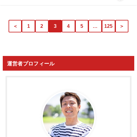
＜
1
2
3
4
5
…
125
＞
運営者プロフィール