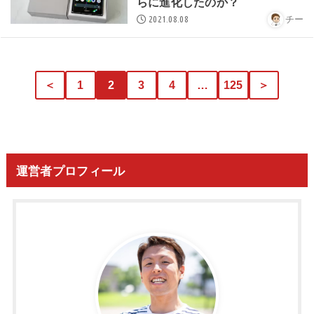
らに進化したのか？
2021.08.08
チー
＜
1
2
3
4
…
125
＞
運営者プロフィール