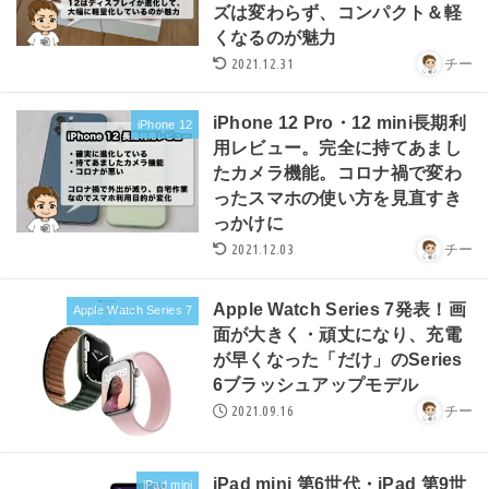
ズは変わらず、コンパクト＆軽
くなるのが魅力
2021.12.31
チー
iPhone 12 Pro・12 mini長期利
iPhone 12
用レビュー。完全に持てあまし
たカメラ機能。コロナ禍で変わ
ったスマホの使い方を見直すき
っかけに
2021.12.03
チー
Apple Watch Series 7発表！画
Apple Watch Series 7
面が大きく・頑丈になり、充電
が早くなった「だけ」のSeries
6ブラッシュアップモデル
2021.09.16
チー
iPad mini 第6世代・iPad 第9世
iPad mini