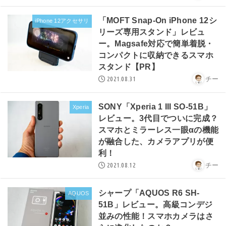
「MOFT Snap-On iPhone 12シ
iPhone 12アクセサリ
リーズ専用スタンド」レビュ
ー。Magsafe対応で簡単着脱・
コンパクトに収納できるスマホ
スタンド【PR】
2021.08.31
チー
SONY「Xperia 1 III SO-51B」
Xperia
レビュー。3代目でついに完成？
スマホとミラーレス一眼αの機能
が融合した、カメラアプリが便
利！
2021.08.12
チー
シャープ「AQUOS R6 SH-
AQUOS
51B」レビュー。高級コンデジ
並みの性能！スマホカメラはさ