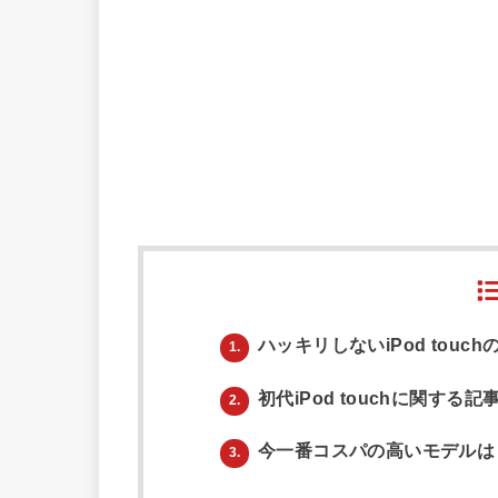
ハッキリしないiPod touc
1.
初代iPod touchに関する記
2.
今一番コスパの高いモデルは「iP
3.