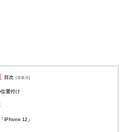
目次
[
非表示
]
hの位置付け
事
hone 12」