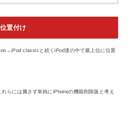
hの位置付け
od nano→iPod classicと続くiPod達の中で最上位に位置
。
はこれらには属さず単純にiPhoneの機能削除版と考え