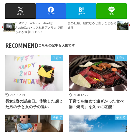
ポスト
シェア
はてブ
送る
SIMフリーiPhone・iPadは
妻の妊娠。親になると言うことを考
AppleCare+に入れるアメリカで買
える
うのが最善っぽい！
RECOMMEND
子育て
子育て
2020.12.29
2020.12.25
長女2歳の誕生日。体験した感じ
子育てを始めて遠ざかった食べ
た男の子と女の子の違い
物「焼肉」を久々に堪能！
子育て
子育て