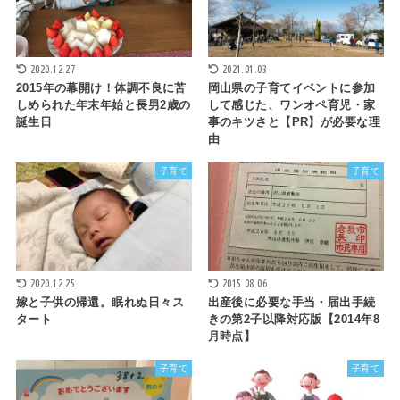
2020.12.27
2021.01.03
2015年の幕開け！体調不良に苦
岡山県の子育てイベントに参加
しめられた年末年始と長男2歳の
して感じた、ワンオペ育児・家
誕生日
事のキツさと【PR】が必要な理
由
子育て
子育て
2020.12.25
2015.08.06
嫁と子供の帰還。眠れぬ日々ス
出産後に必要な手当・届出手続
タート
きの第2子以降対応版【2014年8
月時点】
子育て
子育て