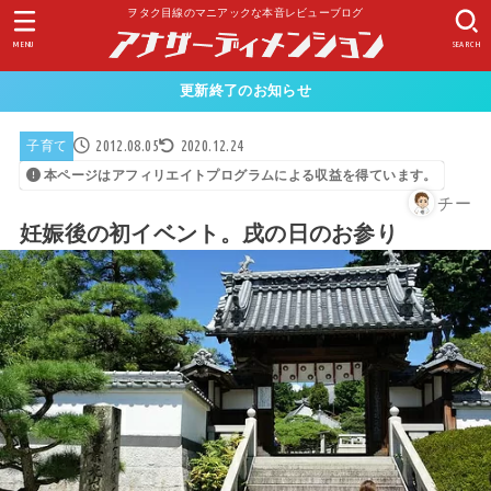
ヲタク目線のマニアックな本音レビューブログ
MENU
SEARCH
更新終了のお知らせ
2012.08.05
2020.12.24
子育て
本ページはアフィリエイトプログラムによる収益を得ています。
チー
妊娠後の初イベント。戌の日のお参り