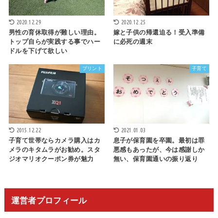
2020.12.29
2020.12.25
男性の育休取得が難しい理由。
嫁と子供の帰還迫る！受入準備
トップ自らが実践する事でハー
に必死の週末
ドルを下げて欲しい
プリント
子育て
2015.12.22
2021.01.03
子育て世帯ならカメラ購入はカ
息子が保育園を卒園。最初は罪
メラのキタムラがお勧め。スタ
悪感もあったが、今は感謝しか
ジオマリオクーポン券が魅力
無い、保育園通いの振り返り
運営者プロフィール