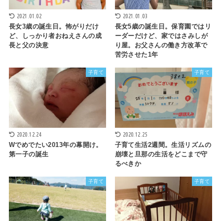
2021.01.02
2021.01.03
長女3歳の誕生日。怖がりだけ
長女5歳の誕生日。保育園ではリ
ど、しっかり者おねえさんの成
ーダーだけど、家ではさみしが
長と父の決意
り屋。お父さんの働き方改革で
苦労させた1年
子育て
子育て
2020.12.24
2020.12.25
Wでめでたい2013年の幕開け。
子育て生活2週間。生活リズムの
第一子の誕生
崩壊と旦那の生活をどこまで守
るべきか
子育て
子育て