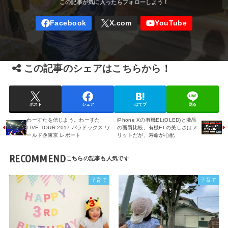
この記事のシェアはこちらから！
ポスト
シェア
はてブ
送る
わーすたを信じよう。わーすた
iPhone Xの有機EL(OLED)と液晶
LIVE TOUR 2017 パラドックス ワ
の画質比較。有機ELの美しさはメ
ールド@東京 レポート
リットだが、寿命が心配
RECOMMEND
子育て
子育て