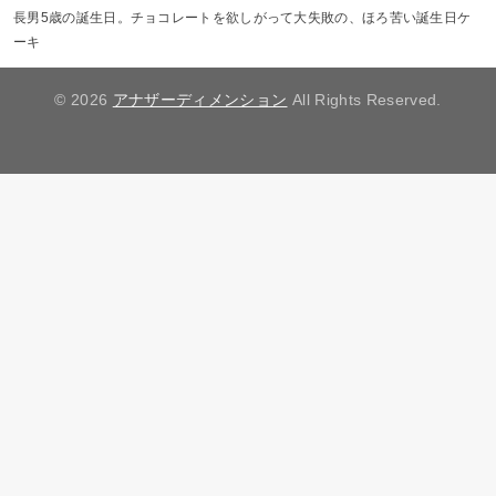
長男5歳の誕生日。チョコレートを欲しがって大失敗の、ほろ苦い誕生日ケ
ーキ
© 2026
アナザーディメンション
All Rights Reserved.