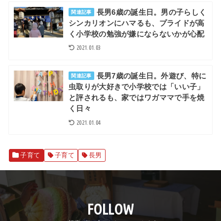
長男6歳の誕生日。男の子らしく
関連記事
シンカリオンにハマるも、プライドが高
く小学校の勉強が嫌にならないかが心配
2021.01.03
長男7歳の誕生日。外遊び、特に
関連記事
虫取りが大好きで小学校では「いい子」
と評されるも、家ではワガママで手を焼
く日々
2021.01.04
子育て
子育て
長男
FOLLOW