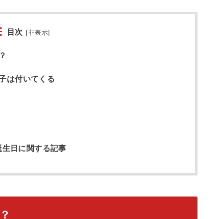
目次
[
非表示
]
？
子は付いてくる
女誕生日に関する記事
？