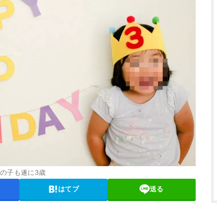
の子も遂に3歳
はてブ
送る