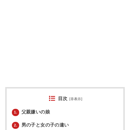
目次
[
非表示
]
父親嫌いの娘
1.
男の子と女の子の違い
2.