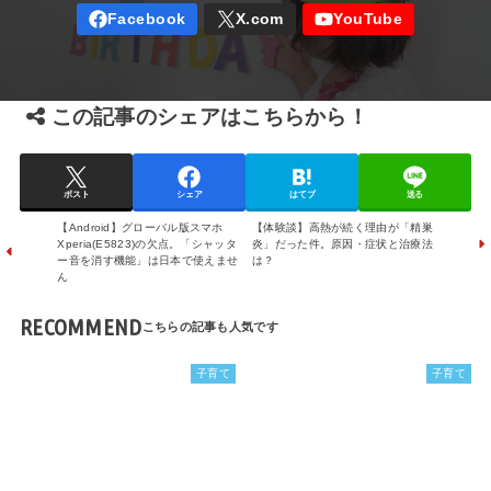
この記事のシェアはこちらから！
ポスト
シェア
はてブ
送る
【Android】グローバル版スマホ
【体験談】高熱が続く理由が「精巣
Xperia(E5823)の欠点。「シャッタ
炎」だった件。原因・症状と治療法
ー音を消す機能」は日本で使えませ
は？
ん
RECOMMEND
子育て
子育て