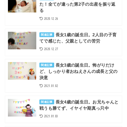
た！全てが違った第2子の出産を振り返
る
2020.12.26
長女1歳の誕生日。2人目の子育
関連記事
てで感じた、父親としての苦労
2020.12.27
長女3歳の誕生日。怖がりだけ
関連記事
ど、しっかり者おねえさんの成長と父の
決意
2021.01.02
長女4歳の誕生日。お兄ちゃんと
関連記事
戦うも勝てず、イヤイヤ期真っ只中
2021.01.03