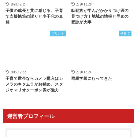
2020.12.25
2020.12.29
子供の成長と共に感じる、子育
転勤族が学んだかかりつけ医の
て支援施策の誤りと少子化の真
見つけ方！地域の情報と早めの
相
受診が大事
プリント
子育て
2015.12.22
2020.12.24
子育て世帯ならカメラ購入はカ
両親学級に行ってきた
メラのキタムラがお勧め。スタ
ジオマリオクーポン券が魅力
運営者プロフィール