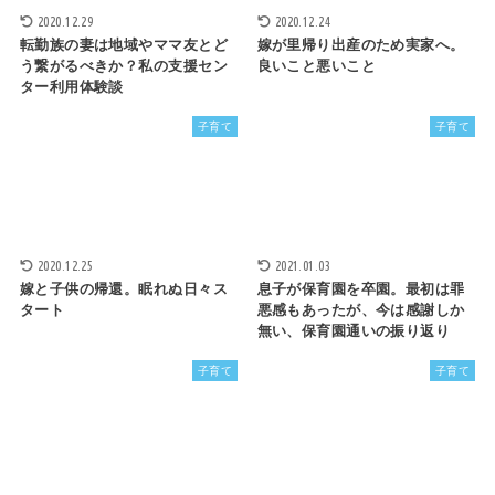
2020.12.29
2020.12.24
転勤族の妻は地域やママ友とど
嫁が里帰り出産のため実家へ。
う繋がるべきか？私の支援セン
良いこと悪いこと
ター利用体験談
子育て
子育て
2020.12.25
2021.01.03
嫁と子供の帰還。眠れぬ日々ス
息子が保育園を卒園。最初は罪
タート
悪感もあったが、今は感謝しか
無い、保育園通いの振り返り
子育て
子育て