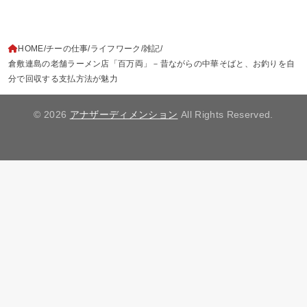
HOME
チーの仕事
ライフワーク
雑記
倉敷連島の老舗ラーメン店「百万両」－昔ながらの中華そばと、お釣りを自
分で回収する支払方法が魅力
© 2026
アナザーディメンション
All Rights Reserved.