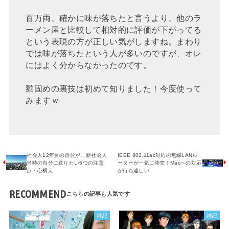
百万両、確かに味が落ちたと言うより、他のラ
ーメン屋と比較して相対的に評価が下がってる
という表現の方が正しい気がしますね。まわり
では味が落ちたという人が多いのですが、オレ
にはよく分からなかったのです。
麺固めの裏技は初めて知りました！今度使って
みますｗ
社会人12年目の自分が、新社会人
IEEE 802.11ac対応の無線LANル
当時の自分に送りたい5つの注意
ーターが一気に発売！Macへの対応
点・心構え
が待ち遠しい
RECOMMEND
雑記
雑記