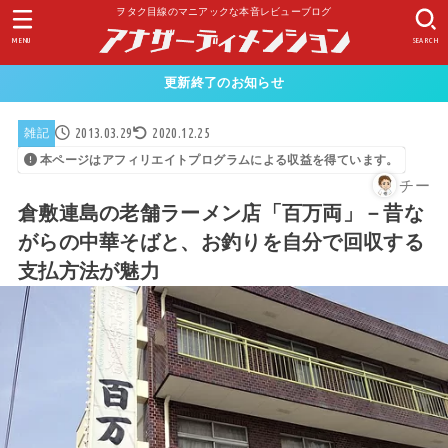
ヲタク目線のマニアックな本音レビューブログ
MENU
SEARCH
更新終了のお知らせ
2013.03.29
2020.12.25
雑記
本ページはアフィリエイトプログラムによる収益を得ています。
チー
倉敷連島の老舗ラーメン店「百万両」－昔な
がらの中華そばと、お釣りを自分で回収する
支払方法が魅力