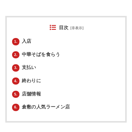
目次
[
非表示
]
入店
1.
中華そばを食らう
2.
支払い
3.
終わりに
4.
店舗情報
5.
倉敷の人気ラーメン店
6.