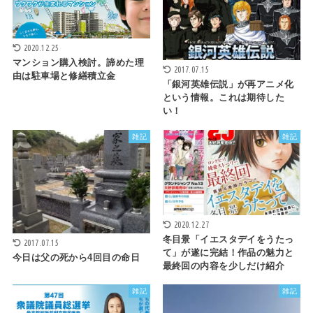
2020.12.25
マンション購入検討。諦めた理
2017.07.15
由は駐車場と修繕積立金
「銀河英雄伝説」が再アニメ化
という情報。これは期待した
い！
雑記
雑記
2020.12.27
冬目景「イエスタデイをうたっ
2017.07.15
て」が遂に完結！作品の魅力と
今日は父の死から4回目の命日
最終回の内容を少しだけ紹介
雑記
雑記