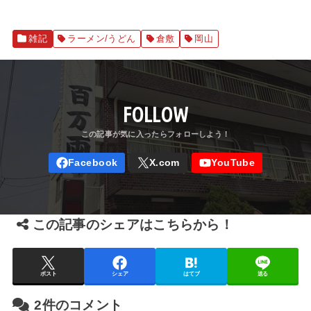
雑記
ラーメン/うどん
倉敷
岡山
FOLLOW
この記事のシェアはこちらから！
ポスト
シェア
はてブ
送る
2件のコメント