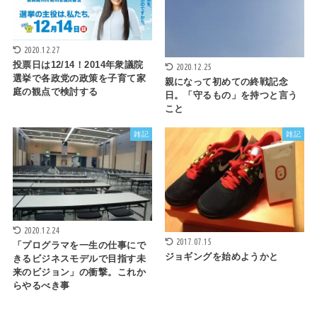
2020.12.27
投票日は12/14！2014年衆議院
2020.12.25
選挙で各政党の政策を子育て家
親になって初めての終戦記念
庭の観点で検討する
日。「守るもの」を持つと言う
こと
雑記
雑記
2020.12.24
2017.07.15
「プログラマを一生の仕事にで
ジョギングを始めようかと
きるビジネスモデルで目指す未
来のビジョン」の衝撃。これか
らやるべき事