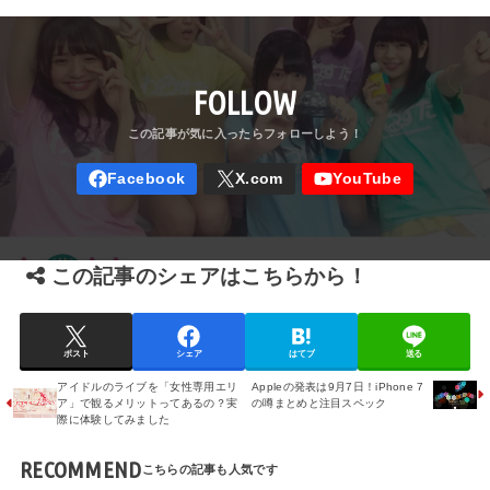
FOLLOW
この記事のシェアはこちらから！
ポスト
シェア
はてブ
送る
アイドルのライブを「女性専用エリ
Appleの発表は9月7日！iPhone 7
ア」で観るメリットってあるの？実
の噂まとめと注目スペック
際に体験してみました
RECOMMEND