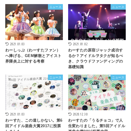
ニュース
ニュース
2021.01.03
2021.01.02
わーしっぷ（わーすたファン）
わーすたの原宿ジャック成功す
へ捧げる、GEM解散とアイスト
るか？アイドルヲタクが知るべ
界隈炎上に対する考察
き、クラウドファンディングの
基礎知識
ニュース
ニュース
2021.01.03
2020.12.30
わーすた、この道しかない。第6
わーすたの「うるチョコ」で人
回アイドル楽曲大賞2017に投票
生変わりました。第5回アイドル