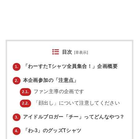
目次
[
非表示
]
「わーすたTシャツ全員集合！」企画概要
1.
本企画参加の「注意点」
2.
ファン主導の企画です
2.1.
「顔出し」について注意してください
2.2.
アイドルブロガー「チー」ってどんなやつ？
3.
「わ-3」のグッズTシャツ
4.