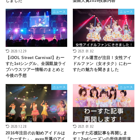
しました
楽曲大賞2016投票内容
ニュース
ニュース
2020.12.29
2021.01.02
【iDOL Street Carnival】わー
アイドル運営が注目！女性アイ
すた1stシングル、全国凱旋ライ
ドルファン（女オタク）にわー
ブハウスツアー情報のまとめと
すたの魅力を聞きました
今後の予想
ニュース
ニュース
2020.12.28
2021.01.02
2016年注目のお勧めアイドルは
わーすた応援記事を再開しま
「わーすた」。avex所属のアイ
す！2ndシーズンの所信表明演