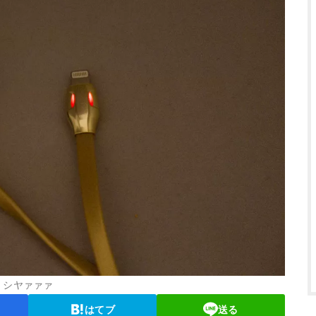
シヤァァァ
はてブ
送る