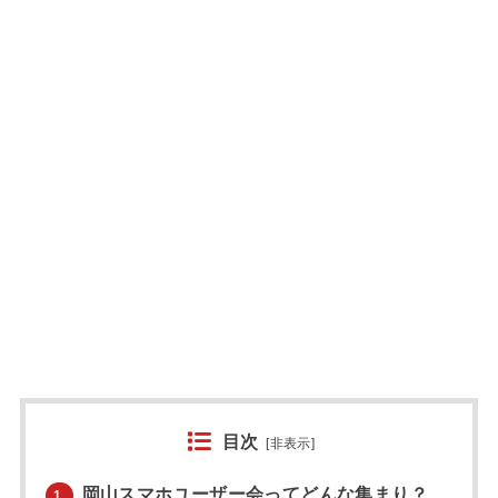
目次
[
非表示
]
岡山スマホユーザー会ってどんな集まり？
1.