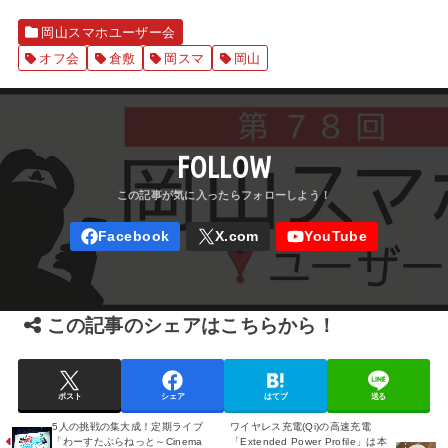
岡山スマホユーザー会
オフ会
倉敷
岡スマ
岡山
FOLLOW
この記事のシェアはこちらから！
ポスト
シェア
はてブ
送る
5人の挑戦の集大成！定期ライブ
ワイヤレス充電(Qi)の高速充電
「わーすたぷらねっと～Cinema
「Extended Power Profile」は本