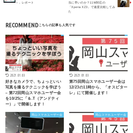
～」レポート
当に早いのか？11W対応の
「Xperia XZ3」で速度比較してみ
た
RECOMMEND
2021.01.03
2021.01.03
好きなカメラで、ちょっといい
第75回岡山スマホユーザー会は
写真を撮るテクニックを学ぼう
12/23の11時から、「オスピター
– 第72回岡山スマホユーザー会
レ」にて開催します！
を10/25に「＆.T（アンドティ
ー）」で開催します！
岡山スマホユーザー会
岡山スマホユーザー会