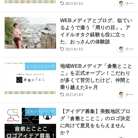
2021.01.03
チー
WEBメディアとブログ、似てい
るようで違う「周りの目」。ア
イドルオタク経験も役に立っ
た、おっさんの体験談
2021.01.03
チー
地域WEBメディア「倉敷とこと
とことこシリーズ
こ」を正式オープン！こだわり
が多くて苦労したけど、仲間と
乗り越えた3ヶ月
2021.01.03
チー
【アイデア募集】美観地区ブロ
災害ボランティア
グ「倉敷とことこ」のロゴ決定
に向けて意見をもらえません
か？