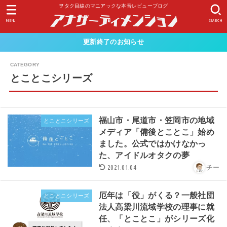
ヲタク目線のマニアックな本音レビューブログ
MENU
SEARCH
更新終了のお知らせ
とことこシリーズ
福山市・尾道市・笠岡市の地域
とことこシリーズ
メディア「備後とことこ」始め
ました。公式ではかけなかっ
た、アイドルオタクの夢
2021.01.04
チー
厄年は「役」がくる？一般社団
とことこシリーズ
法人高梁川流域学校の理事に就
任、「とことこ」がシリーズ化