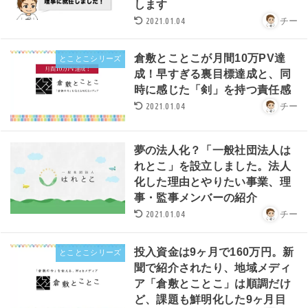
します
2021.01.04
チー
倉敷とことこが月間10万PV達
とことこシリーズ
成！早すぎる裏目標達成と、同
時に感じた「剣」を持つ責任感
2021.01.04
チー
夢の法人化？「一般社団法人は
れとこ」を設立しました。法人
化した理由とやりたい事業、理
事・監事メンバーの紹介
2021.01.04
チー
投入資金は9ヶ月で160万円。新
とことこシリーズ
聞で紹介されたり、地域メディ
ア「倉敷とことこ」は順調だけ
ど、課題も鮮明化した9ヶ月目