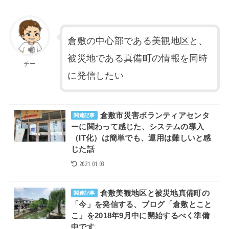
倉敷の中心部である美観地区と、
被災地である真備町の情報を同時
チー
に発信したい
倉敷市災害ボランティアセンタ
関連記事
ーに関わって感じた、システムの導入
（IT化）は簡単でも、運用は難しいと感
じた話
2021.01.03
倉敷美観地区と被災地真備町の
関連記事
「今」を発信する、ブログ「倉敷とこと
こ」を2018年9月中に開始するべく準備
中です