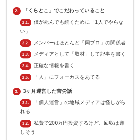
「くらとこ」でこだわっていること
2.
僕が死んでも続くために「1人でやらな
2.1.
い」
メンバーはほとんど「岡ブロ」の関係者
2.2.
メディアとして「取材」して記事を書く
2.3.
正確な情報を書く
2.4.
「人」にフォーカスをあてる
2.5.
3ヶ月運営した苦労話
3.
「個人運営」の地域メディアは怪しがら
3.1.
れる
私費で200万円投資するけど、回収は難
3.2.
しそう