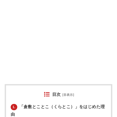
目次
[
非表示
]
「倉敷とことこ（くらとこ）」をはじめた理
1.
由