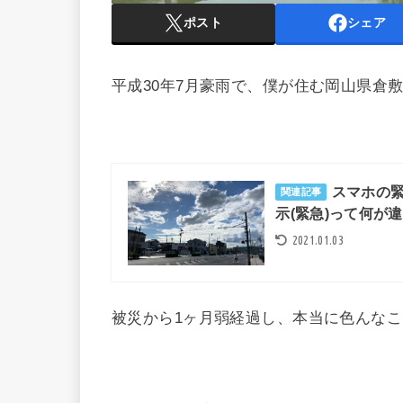
ポスト
シェア
平成30年7月豪雨で、僕が住む岡山県倉
スマホの
関連記事
示(緊急)って何が
2021.01.03
被災から1ヶ月弱経過し、本当に色んな