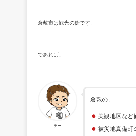
倉敷市は観光の街です。
であれば、
倉敷の、
美観地区など
チー
被災地真備町