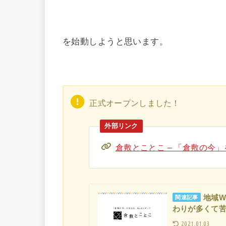
を始動しようと思います。
正式オープンしました！
倉敷とことこ – 「倉敷の今
地域W
関連記事
わりが多くて苦
2021.01.03