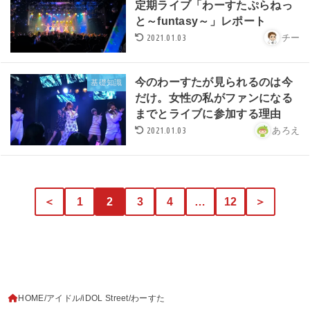
定期ライブ「わーすたぷらねっ
と～funtasy～」レポート
2021.01.03
チー
今のわーすたが見られるのは今
基礎知識
だけ。女性の私がファンになる
までとライブに参加する理由
2021.01.03
あろえ
＜
1
2
3
4
…
12
＞
HOME
アイドル
iDOL Street
わーすた