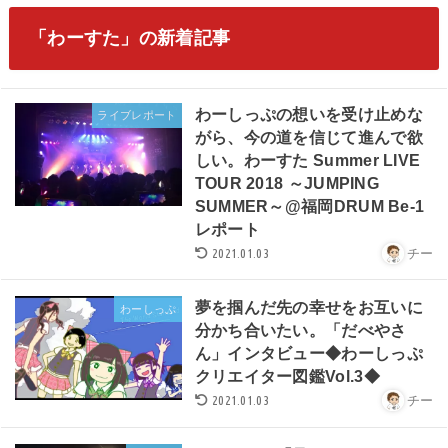
「わーすた」の新着記事
わーしっぷの想いを受け止めな
ライブレポート
がら、今の道を信じて進んで欲
しい。わーすた Summer LIVE
TOUR 2018 ～JUMPING
SUMMER～@福岡DRUM Be-1
レポート
2021.01.03
チー
夢を掴んだ先の幸せをお互いに
わーしっぷ
分かち合いたい。「だべやさ
ん」インタビュー◆わーしっぷ
クリエイター図鑑Vol.3◆
2021.01.03
チー