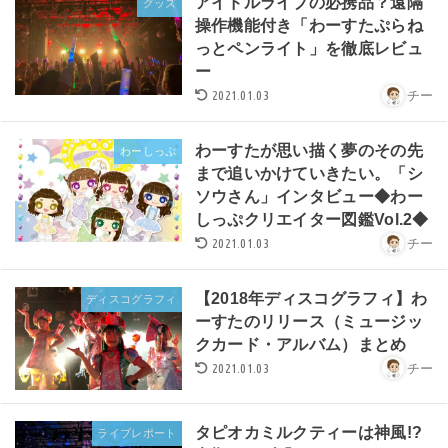
アイドルライブの必携品？遠隔
グッズ
操作機能付き「わーすたぷらね
っとペンライト」を徹底レビュ
ー
2021.01.03
チー
わーすたが思い描く夢のその先
わーしっぷ
まで追いかけていきたい。「シ
ソウさん」インタビュー◆わー
しっぷクリエイター図鑑Vol.2◆
2021.01.03
チー
【2018年ディスコグラフィ】わ
ディスコグラフィ
ーすたのリリース（ミュージッ
クカード・アルバム）まとめ
2021.01.03
チー
タピオカミルクティーは神風!?
ライブレポート