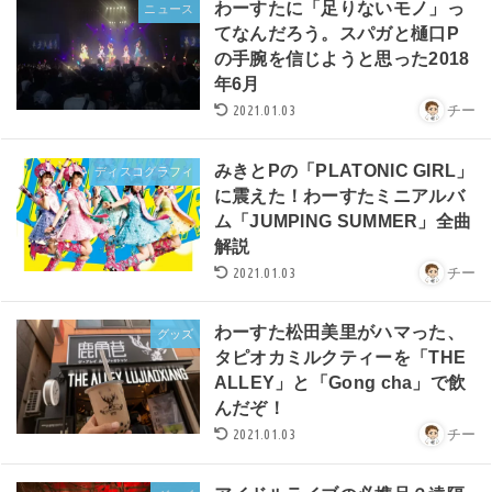
わーすたに「足りないモノ」っ
ニュース
てなんだろう。スパガと樋口P
の手腕を信じようと思った2018
年6月
2021.01.03
チー
みきとPの「PLATONIC GIRL」
ディスコグラフィ
に震えた！わーすたミニアルバ
ム「JUMPING SUMMER」全曲
解説
2021.01.03
チー
わーすた松田美里がハマった、
グッズ
タピオカミルクティーを「THE
ALLEY」と「Gong cha」で飲
んだぞ！
2021.01.03
チー