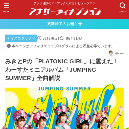
ヲタク目線のマニアックな本音レビューブログ
MENU
SEARCH
更新終了のお知らせ
2018.06.21
2021.01.03
ディスコグラフィ
本ページはアフィリエイトプログラムによる収益を得ています。
チー
みきとPの「PLATONIC GIRL」に震えた！
わーすたミニアルバム「JUMPING
SUMMER」全曲解説