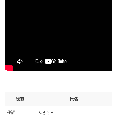
役割
氏名
作詞
みきとP