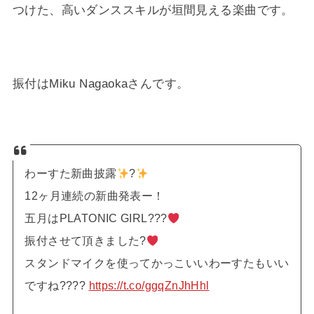
つけた、高いダンススキルが垣間見える楽曲です。
振付はMiku Nagaokaさんです。
わーすた新曲披露
?
12ヶ月連続の新曲発表ー！
五月はPLATONIC GIRL???
振付させて頂きました?
スタンドマイクを使ってかっこいいわーすたもいい
ですね????
https://t.co/ggqZnJhHhl